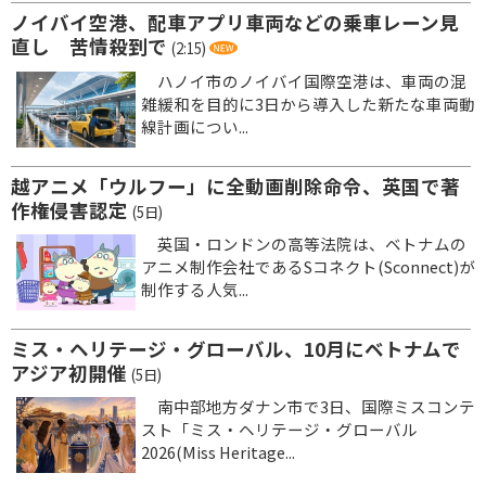
ノイバイ空港、配車アプリ車両などの乗車レーン見
直し 苦情殺到で
(2:15)
ハノイ市のノイバイ国際空港は、車両の混
雑緩和を目的に3日から導入した新たな車両動
線計画につい...
越アニメ「ウルフー」に全動画削除命令、英国で著
作権侵害認定
(5日)
英国・ロンドンの高等法院は、ベトナムの
アニメ制作会社であるSコネクト(Sconnect)が
制作する人気...
ミス・ヘリテージ・グローバル、10月にベトナムで
アジア初開催
(5日)
南中部地方ダナン市で3日、国際ミスコンテ
スト「ミス・ヘリテージ・グローバル
2026(Miss Heritage...