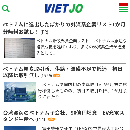
ベトナムに進出したばかりの外資系企業リスト1か月
分無料お試し！
(PR)
ベトナム新設外資企業リスト ベトナムは急速な
経済成長を遂げており、多くの外資系企業が進出
先として...
ベトナム炭素取引所、供給・準備不足で低迷 初日
以降は取引無し
(15:59)
ベトナムで国内初の炭素取引所が6月末に試
行稼働したものの、初日の取引以降、1か月余
りにわたり...
台湾鴻海のベトナム子会社、90億円増資 EV充電ス
タンド生産へ
(14:41)
電子機器受託生産(EMS)で世界最大手の台