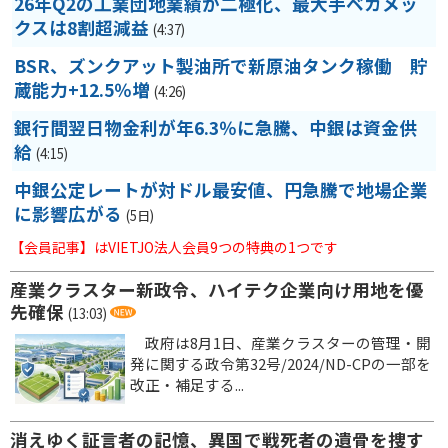
26年Q2の工業団地業績が二極化、最大手ベカメッ
クスは8割超減益
(4:37)
BSR、ズンクアット製油所で新原油タンク稼働 貯
蔵能力+12.5％増
(4:26)
銀行間翌日物金利が年6.3％に急騰、中銀は資金供
給
(4:15)
中銀公定レートが対ドル最安値、円急騰で地場企業
に影響広がる
(5日)
【会員記事】はVIETJO法人会員9つの特典の1つです
産業クラスター新政令、ハイテク企業向け用地を優
先確保
(13:03)
政府は8月1日、産業クラスターの管理・開
発に関する政令第32号/2024/ND-CPの一部を
改正・補足する...
消えゆく証言者の記憶、異国で戦死者の遺骨を捜す