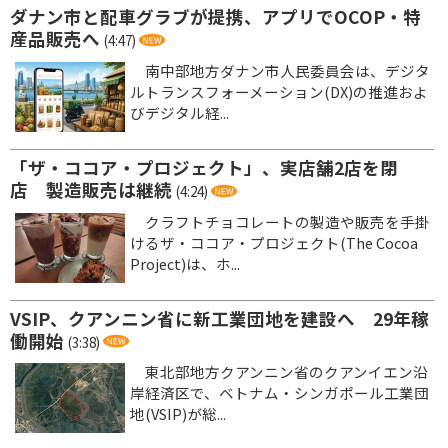
ダナン市と配車グラブが提携、アプリでOCOP・特
産品販売へ
(4:47)
南中部地方ダナン市人民委員会は、デジタ
ルトランスフォーメーション(DX)の推進およ
びデジタル経...
「ザ・ココア・プロジェクト」、実店舗2店を閉
店 製造販売は継続
(4:24)
クラフトチョコレートの製造や販売を手掛
けるザ・ココア・プロジェクト(The Cocoa
Project)は、ホ...
VSIP、クアンニン省に新工業団地を建設へ 29年稼
働開始
(3:38)
東北部地方クアンニン省のクアンイエン沿
岸経済区で、ベトナム・シンガポール工業団
地(VSIP)が総...