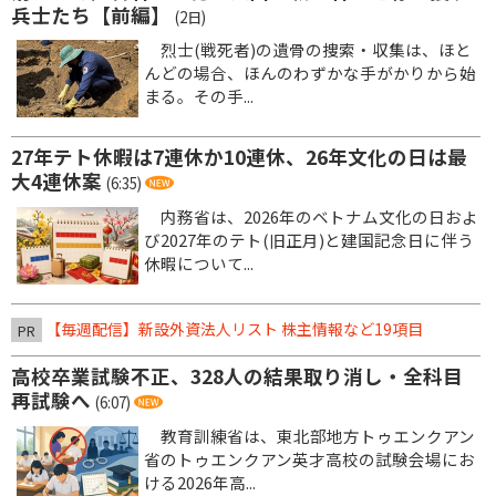
兵士たち【前編】
(2日)
烈士(戦死者)の遺骨の捜索・収集は、ほと
んどの場合、ほんのわずかな手がかりから始
まる。その手...
27年テト休暇は7連休か10連休、26年文化の日は最
大4連休案
(6:35)
内務省は、2026年のベトナム文化の日およ
び2027年のテト(旧正月)と建国記念日に伴う
休暇について...
【毎週配信】新設外資法人リスト 株主情報など19項目
PR
高校卒業試験不正、328人の結果取り消し・全科目
再試験へ
(6:07)
教育訓練省は、東北部地方トゥエンクアン
省のトゥエンクアン英才高校の試験会場にお
ける2026年高...