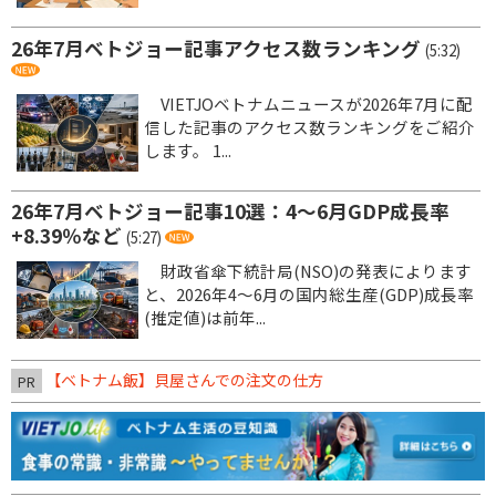
26年7月ベトジョー記事アクセス数ランキング
(5:32)
VIETJOベトナムニュースが2026年7月に配
信した記事のアクセス数ランキングをご紹介
します。 1...
26年7月ベトジョー記事10選：4～6月GDP成長率
+8.39％など
(5:27)
財政省傘下統計局(NSO)の発表によります
と、2026年4～6月の国内総生産(GDP)成長率
(推定値)は前年...
【ベトナム飯】貝屋さんでの注文の仕方
PR