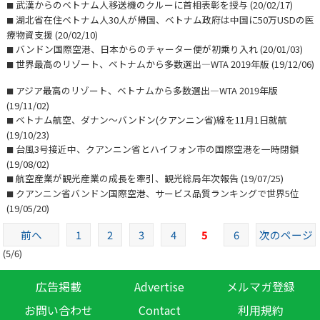
武漢からのベトナム人移送機のクルーに首相表彰を授与
(20/02/17)
■
湖北省在住ベトナム人30人が帰国、ベトナム政府は中国に50万USDの医
■
療物資支援
(20/02/10)
バンドン国際空港、日本からのチャーター便が初乗り入れ
(20/01/03)
■
世界最高のリゾート、ベトナムから多数選出―WTA 2019年版
(19/12/06)
■
アジア最高のリゾート、ベトナムから多数選出―WTA 2019年版
■
(19/11/02)
ベトナム航空、ダナン〜バンドン(クアンニン省)線を11月1日就航
■
(19/10/23)
台風3号接近中、クアンニン省とハイフォン市の国際空港を一時閉鎖
■
(19/08/02)
航空産業が観光産業の成長を牽引、観光総局年次報告
(19/07/25)
■
クアンニン省バンドン国際空港、サービス品質ランキングで世界5位
■
(19/05/20)
前へ
1
2
3
4
5
6
次のページ
(5/6)
広告掲載
Advertise
メルマガ登録
お問い合わせ
Contact
利用規約