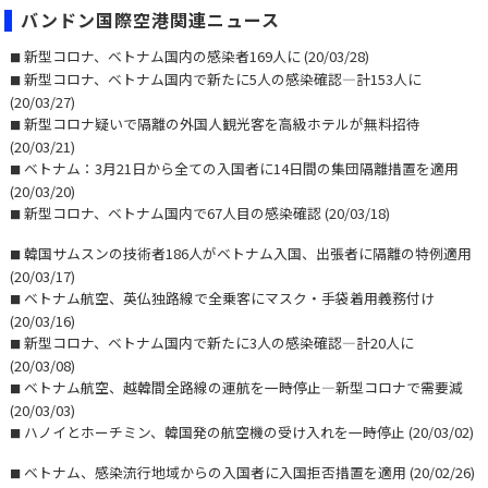
バンドン国際空港関連ニュース
新型コロナ、ベトナム国内の感染者169人に
(20/03/28)
■
新型コロナ、ベトナム国内で新たに5人の感染確認―計153人に
■
(20/03/27)
新型コロナ疑いで隔離の外国人観光客を高級ホテルが無料招待
■
(20/03/21)
ベトナム：3月21日から全ての入国者に14日間の集団隔離措置を適用
■
(20/03/20)
新型コロナ、ベトナム国内で67人目の感染確認
(20/03/18)
■
韓国サムスンの技術者186人がベトナム入国、出張者に隔離の特例適用
■
(20/03/17)
ベトナム航空、英仏独路線で全乗客にマスク・手袋着用義務付け
■
(20/03/16)
新型コロナ、ベトナム国内で新たに3人の感染確認―計20人に
■
(20/03/08)
ベトナム航空、越韓間全路線の運航を一時停止―新型コロナで需要減
■
(20/03/03)
ハノイとホーチミン、韓国発の航空機の受け入れを一時停止
(20/03/02)
■
ベトナム、感染流行地域からの入国者に入国拒否措置を適用
(20/02/26)
■