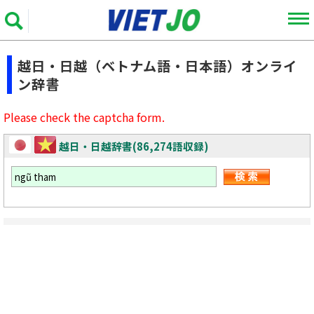
越日・日越（ベトナム語・日本語）オンライ
ン辞書
Please check the captcha form.
越日・日越辞書(86,274語収録)