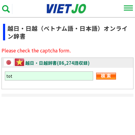
越日・日越（ベトナム語・日本語）オンライ
ン辞書
Please check the captcha form.
越日・日越辞書(86,274語収録)