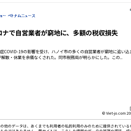
ロナで自営業者が窮地に、多額の税収損失
OVID-19の影響を受け、ハノイ市の多くの自営業者が窮地に追い込まれ
が解散・休業を余儀なくされた。同市税務局が明らかにした。この...
© Viet-jo.com 20
その他のデータは、あくまでも利用者の私的利用のみのために提供されている
るものではありません。弊サイトは、こうした情報やデータの誤謬や遅延、或