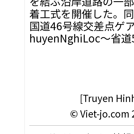
を結ぶ沿岸道路の一部
着工式を開催した。同
国道46号線交差点ゲ
huyenNghiLoc～省道5
[Truyen Hinh
© Viet-jo.com 