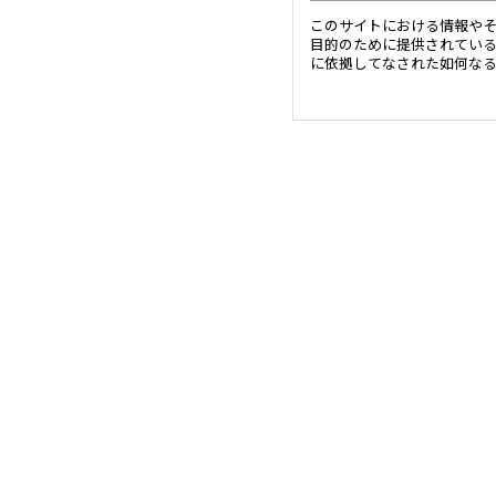
このサイトにおける情報や
目的のために提供されてい
に依拠してなされた如何な