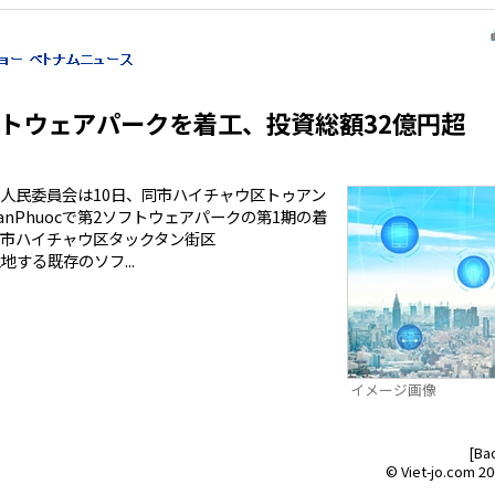
フトウェアパークを着工、投資総額32億円超
人民委員会は10日、同市ハイチャウ区トゥアン
uanPhuocで第2ソフトウェアパークの第1期の着
市ハイチャウ区タックタン街区
に立地する既存のソフ...
イメージ画像
[Bao
© Viet-jo.com 20