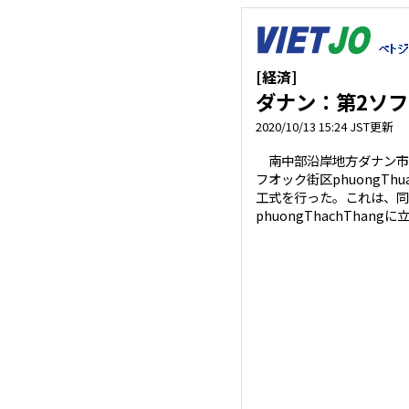
[経済]
ダナン：第2ソ
2020/10/13 15:24 JST更新
南中部沿岸地方ダナン市
フオック街区phuongTh
工式を行った。これは、同
phuongThachThang