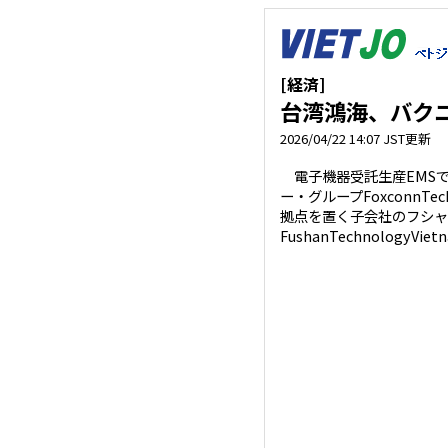
[経済]
台湾鴻海、バクニ
2026/04/22 14:07 JST更新
電子機器受託生産EMS
ー・グループFoxconnTe
拠点を置く子会社のフシャ
FushanTechnologyVi