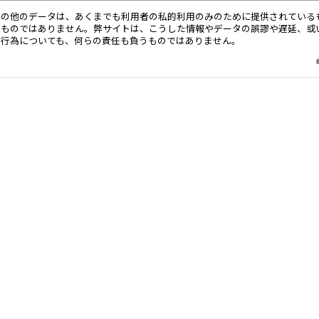
その他のデータは、あくまでも利用者の私的利用のみのために提供されている
るものではありません。弊サイトは、こうした情報やデータの誤謬や遅延、或
る行為についても、何らの責任も負うものではありません。