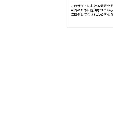
このサイトにおける情報や
目的のために提供されてい
に依拠してなされた如何な