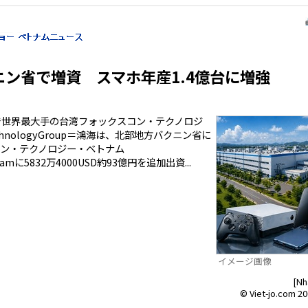
ン省で増資 スマホ年産1.4億台に増強
で世界最大手の台湾フォックスコン・テクノロジ
chnologyGroup＝鴻海は、北部地方バクニン省に
ン・テクノロジー・ベトナム
etnamに5832万4000USD約93億円を追加出資...
イメージ画像
[Nh
© Viet-jo.com 20