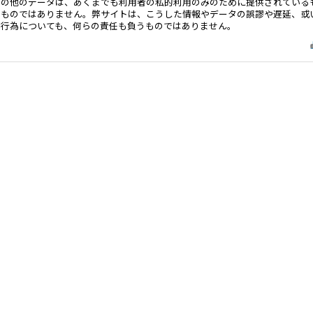
その他のデータは、あくまでも利用者の私的利用のみのために提供されている
るものではありません。弊サイトは、こうした情報やデータの誤謬や遅延、或
る行為についても、何らの責任も負うものではありません。