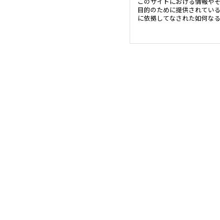
このサイトにおける情報や
目的のために提供されてい
に依拠してなされた如何な