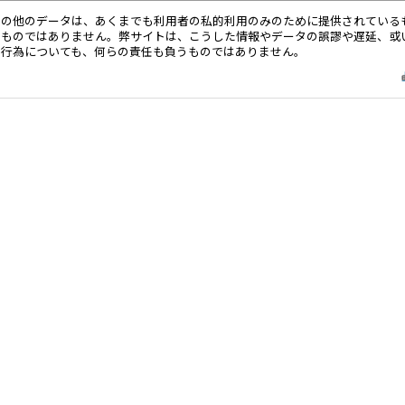
その他のデータは、あくまでも利用者の私的利用のみのために提供されている
るものではありません。弊サイトは、こうした情報やデータの誤謬や遅延、或
る行為についても、何らの責任も負うものではありません。