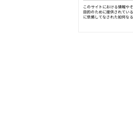
このサイトにおける情報や
目的のために提供されてい
に依拠してなされた如何な