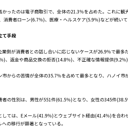
かったのは電子商取引で、全体の21.3％を占めた。これに観
1％)、消費者ローン(6.7％)、医療・ヘルスケア(5.9％)などが続い
立て手段
業側が消費者との話し合いに応じないケースが26.9％で最多
1％)、返金や商品交換の拒否(14.8％)、不正確な情報提供(9.2
からの苦情が全体の35.7％を占めて最多となり、ハノイ市が2
性別は、男性が551件(61.5％)となり、女性の345件(38.
ては、Eメール(41.9％)とウェブサイト経由(41.4％)を合
ルへの移行が顕著となっている。