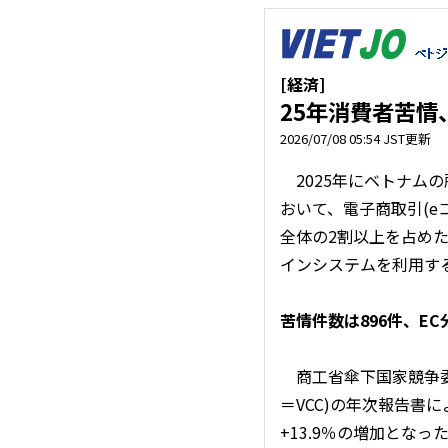
[経済]
25年消費者苦情
2026/07/08 05:54 JST更新
2025年にベトナム
おいて、電子商取引(e
全体の2割以上を占め
インシステムを利用す
苦情件数は896件、E
商工省傘下国家競争委員会(Vi
＝VCC)の年次報告書
+13.9％の増加となっ