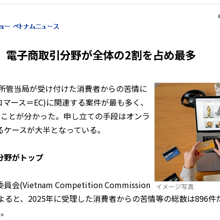
、電子商取引分野が全体の2割を占め最多
の所管当局が受け付けた消費者からの苦情に
コマース＝EC)に関連する案件が最も多く、
たことが分かった。申し立ての手段はオンラ
るケースが大半となっている。
C分野がトップ
etnam Competition Commission
イメージ写真
によると、2025年に受理した消費者からの苦情等の総数は896
た。