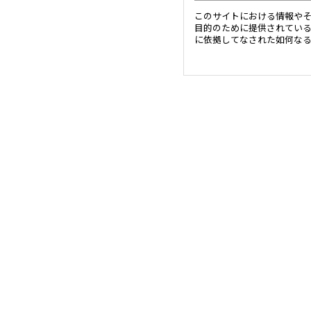
このサイトにおける情報や
目的のために提供されてい
に依拠してなされた如何な