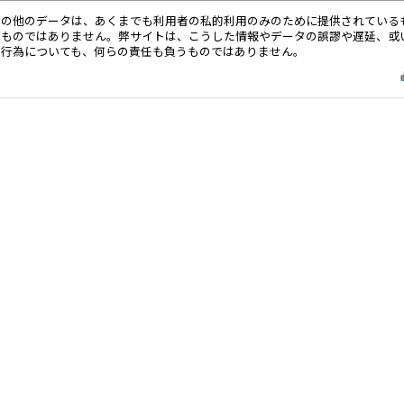
その他のデータは、あくまでも利用者の私的利用のみのために提供されている
るものではありません。弊サイトは、こうした情報やデータの誤謬や遅延、或
る行為についても、何らの責任も負うものではありません。