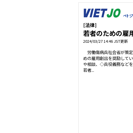
[法律]
若者のための雇
2024/03/27 14:46 JST更新
労働傷病兵社会省が策定
めの雇用創出を奨励してい
や相談、◇兵役義務などを
若者...