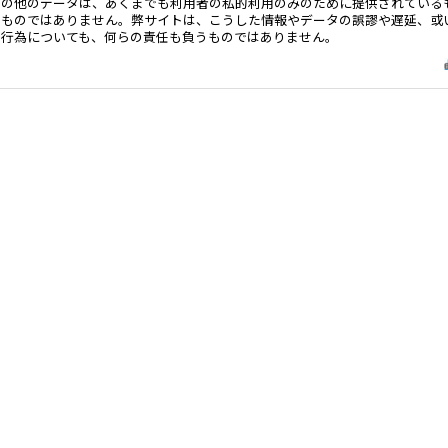
その他のデータは、あくまでも利用者の私的利用のみのために提供されている
るものではありません。弊サイトは、こうした情報やデータの誤謬や遅延、或
る行為についても、何らの責任も負うものではありません。