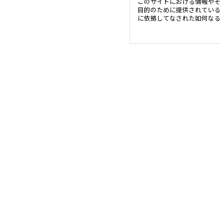
このサイトにおける情報や
目的のために提供されてい
に依拠してなされた如何な