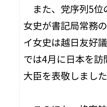
また、党序列5位
女史が書記局常務
イ女史は越日友好
では4月に日本を訪
大臣を表敬しまし