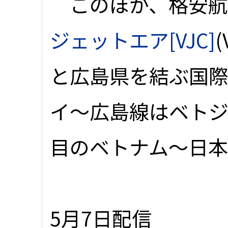
このほか、格安航空
ジェットエア[VJC]
(
と広島県を結ぶ国
イ～広島線はベトジ
目のベトナム～日本
5月7日配信