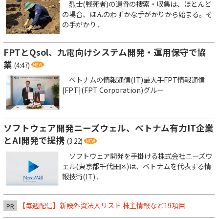
烈士(戦死者)の遺骨の捜索・収集は、ほとんど
の場合、ほんのわずかな手がかりから始まる。そ
の手がかり...
FPTとQsol、九電向けシステム開発・運用保守で協
業
(4:47)
ベトナムの情報通信(IT)最大手FPT情報通信
[FPT](FPT Corporation)グルー
ソフトウェア開発ニーズウェル、ベトナム有力IT企業
とAI開発で提携
(3:22)
ソフトウェア開発を手掛ける株式会社ニーズウ
ェル(東京都千代田区)は、ベトナムを代表する情
報技術(IT)...
【毎週配信】新設外資法人リスト 株主情報など19項目
PR