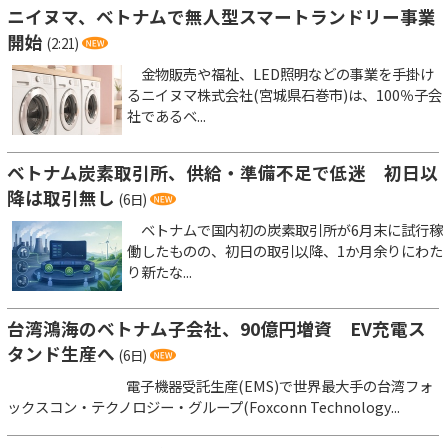
ニイヌマ、ベトナムで無人型スマートランドリー事業
開始
(2:21)
金物販売や福祉、LED照明などの事業を手掛け
るニイヌマ株式会社(宮城県石巻市)は、100％子会
社であるベ...
ベトナム炭素取引所、供給・準備不足で低迷 初日以
降は取引無し
(6日)
ベトナムで国内初の炭素取引所が6月末に試行稼
働したものの、初日の取引以降、1か月余りにわた
り新たな...
台湾鴻海のベトナム子会社、90億円増資 EV充電ス
タンド生産へ
(6日)
電子機器受託生産(EMS)で世界最大手の台湾フォ
ックスコン・テクノロジー・グループ(Foxconn Technology...