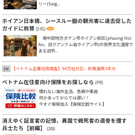
リー(Saig...
ホイアン日本橋、シースルー服の観光客に退去促した
ガイドに称賛
(5:01)
南中部地方ダナン市ホイアン街区(phuong Hoi
An、旧クアンナム省ホイアン市)の世界文化遺産で
ある旧市...
【ベトナム企業信用調査】94万社対応、財務諸表3年分
PR
ベトナム在住者向け保険をお探しなら
(PR)
慣れない海外生活、急病や事故
何かあってからでは遅い！
今すぐ保険加入【保険比較サイト】
消えゆく証言者の記憶、異国で戦死者の遺骨を捜す
兵士たち【前編】
(2日)