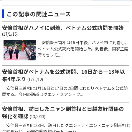
この記事の関連ニュース
安倍首相がハノイに到着、ベトナム公式訪問を開始
(17/1/16)
安倍晋三首相は16日午後、ハノイ市に到着し、
ベトナム公式訪問を開始した。到着後、国家主席
府でセレモ...
安倍首相がベトナムを公式訪問、16日から―13年以
来4年ぶり
(17/1/12)
安倍晋三首相は1月16日と17日の2日間にわたりベトナムを公式訪
問する。今回の訪越はグエン・スアン・フ...
安倍首相、訪日したニャン副首相と日越友好関係の
強化を確認
(13/5/23)
安倍晋三首相は23日、訪日したグエン・ティエン・ニャン副首相と
会談を行い、両国の戦略的パートナーシ...