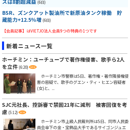
スは8割超減益
(6日)
BSR、ズンクアット製油所で新原油タンク稼働 貯
蔵能力+12.5％増
(6日)
【会員記事】はVIETJO法人会員9つの特典の1つです
新着ニュース一覧
ホーチミン：ユーチューブで著作権侵害、歌手ら2人
を立件
(6:20)
ホーチミン市警察は5日、著作権・著作隣接権侵
害の容疑で、歌手のグエン・ティ・ヒエン容疑者
(女)と、...
SJC元社長、控訴審で禁固21年に減刑 被害回復を考
慮
(5:12)
ホーチミン市上級人民裁判所は5日、同市人民委
員会傘下の金・宝飾品大手であるサイゴンジュエ