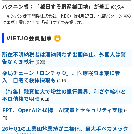
バクニン省：「越日すそ野産業団地」が着工
(09/5/4)
キンバク都市開発株式会社（KBC）は4月27日、北部バクニン省の
クエボ工業団地内で「越日すそ野産業団地...
VIETJO会員記事
所在不明納税者は滞納問わず出国停止、外国人は警
告なく即執行
(6:30)
薬局チェーン「ロンチャウ」、医療検査事業に参
入 自宅で検体採取も
(4:16)
【特集】融資拡大で増益の銀行業界、利ざや縮小と
不良債権で明暗
(6日)
FPT、OpenAIと提携 AI変革とセキュリティ支援
(6
日)
26年Q2の工業団地業績が二極化、最大手ベカメック