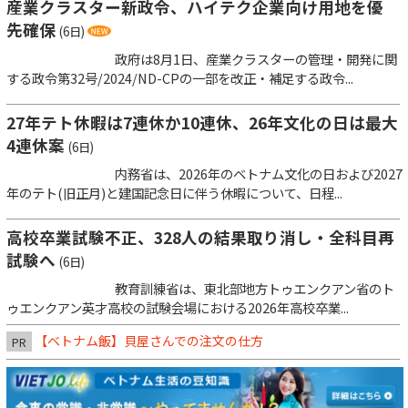
産業クラスター新政令、ハイテク企業向け用地を優
先確保
(6日)
政府は8月1日、産業クラスターの管理・開発に関
する政令第32号/2024/ND-CPの一部を改正・補足する政令...
27年テト休暇は7連休か10連休、26年文化の日は最大
4連休案
(6日)
内務省は、2026年のベトナム文化の日および2027
年のテト(旧正月)と建国記念日に伴う休暇について、日程...
高校卒業試験不正、328人の結果取り消し・全科目再
試験へ
(6日)
教育訓練省は、東北部地方トゥエンクアン省のト
ゥエンクアン英才高校の試験会場における2026年高校卒業...
【ベトナム飯】貝屋さんでの注文の仕方
PR