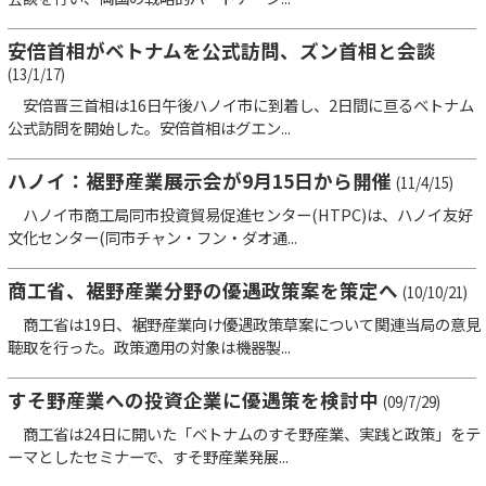
安倍首相がベトナムを公式訪問、ズン首相と会談
(13/1/17)
安倍晋三首相は16日午後ハノイ市に到着し、2日間に亘るベトナム
公式訪問を開始した。安倍首相はグエン...
ハノイ：裾野産業展示会が9月15日から開催
(11/4/15)
ハノイ市商工局同市投資貿易促進センター(HTPC)は、ハノイ友好
文化センター(同市チャン・フン・ダオ通...
商工省、裾野産業分野の優遇政策案を策定へ
(10/10/21)
商工省は19日、裾野産業向け優遇政策草案について関連当局の意見
聴取を行った。政策適用の対象は機器製...
すそ野産業への投資企業に優遇策を検討中
(09/7/29)
商工省は24日に開いた「ベトナムのすそ野産業、実践と政策」をテ
ーマとしたセミナーで、すそ野産業発展...