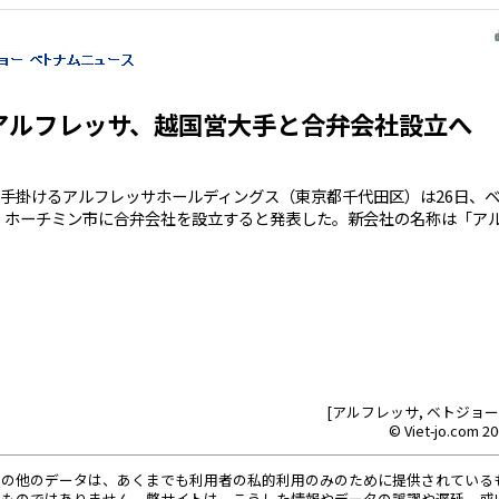
アルフレッサ、越国営大手と合弁会社設立へ
手掛けるアルフレッサホールディングス（東京都千代田区）は26日、
で、ホーチミン市に合弁会社を設立すると発表した。新会社の名称は「アルフ
[アルフレッサ, ベトジョーニュ
© Viet-jo.com 20
その他のデータは、あくまでも利用者の私的利用のみのために提供されている
るものではありません。弊サイトは、こうした情報やデータの誤謬や遅延、或