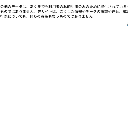
その他のデータは、あくまでも利用者の私的利用のみのために提供されている
るものではありません。弊サイトは、こうした情報やデータの誤謬や遅延、或
る行為についても、何らの責任も負うものではありません。