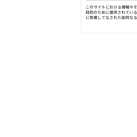
このサイトにおける情報や
目的のために提供されてい
に依拠してなされた如何な