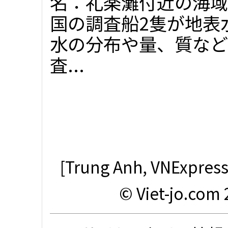
名：礼楽灘付近の海域
国の調査船2隻が地表
水の分布や量、質など
査...
[Trung Anh, VNExpress,
© Viet-jo.com 