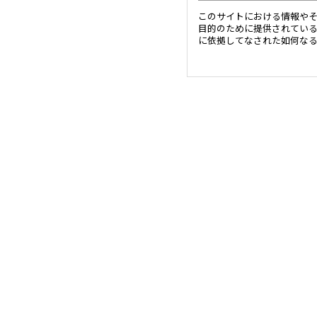
このサイトにおける情報や
目的のために提供されてい
に依拠してなされた如何な