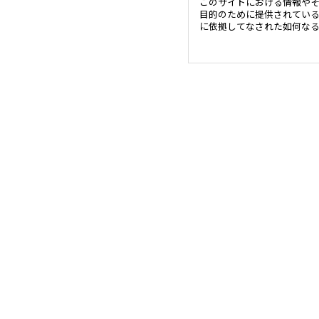
このサイトにおける情報や
目的のために提供されてい
に依拠してなされた如何な