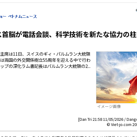
ス首脳が電話会談、科学技術を新たな協力の柱
主席は11日、スイスのギィ・パルムラン大統領
は両国の外交関係樹立55周年を迎える中で行わ
プの深化ラム書記長はパルムラン大統領の2...
イメージ画像
[Dan Tri 21:58 11/05/2026 / Dan
© Viet-jo.com 20