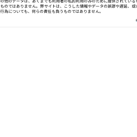
その他のデータは、あくまでも利用者の私的利用のみのために提供されている
るものではありません。弊サイトは、こうした情報やデータの誤謬や遅延、或
る行為についても、何らの責任も負うものではありません。