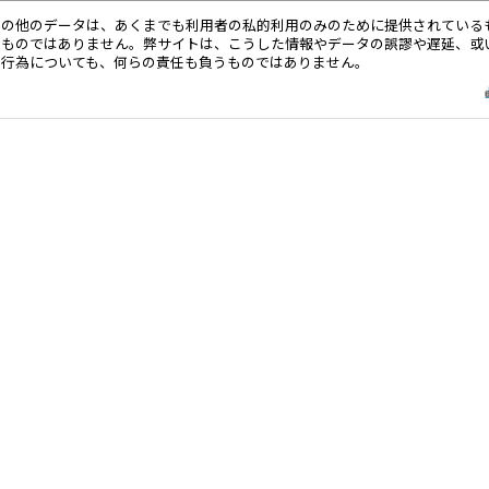
その他のデータは、あくまでも利用者の私的利用のみのために提供されている
るものではありません。弊サイトは、こうした情報やデータの誤謬や遅延、或
る行為についても、何らの責任も負うものではありません。