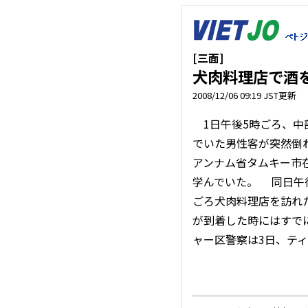
[三面]
犬肉料理店で酒
2008/12/06 09:19 JST更新
1日午後5時ごろ、中
でいた男性客が突然倒
アンナム省タムキー市在
学んでいた。 同日午
ごろ犬肉料理店を訪れ
が到着した時にはすで
ャー区警察は3日、テ