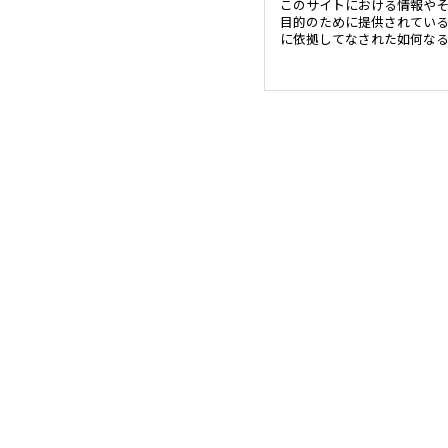
このサイトにおける情報や
目的のために提供されてい
に依拠してなされた如何な