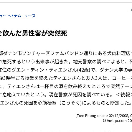
を飲んだ男性客が突然死
部ダナン市ソンチャー区ファムバンドン通りにある犬肉料理店
れ急死するという出来事が起きた。地元警察の調べによると、
住のグエン・ディン・ティエンさん(42歳)で、ダナン大学の
後3時半ごろ授業を終えたティエンさんと友人3人は、コーヒー
た。ティエンさんは一杯目の酒を飲み終えたところで突然テー
に息絶えていたという。現在警察が死因を調べている。 ＜続報
ィエンさんの死因を心筋梗塞（こうそく)によるものと断定した
[Tien Phong online 02/12/2008, 0
© Viet-jo.com 20