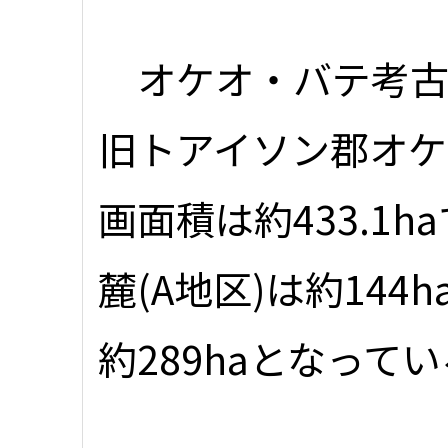
オケオ・バテ考古
旧トアイソン郡オ
画面積は約433.1
麓(A地区)は約144
約289haとなって