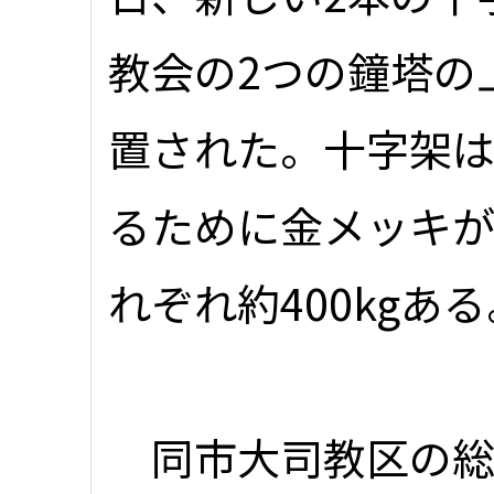
教会の2つの鐘塔の
置された。十字架
るために金メッキ
れぞれ約400kgあ
同市大司教区の総