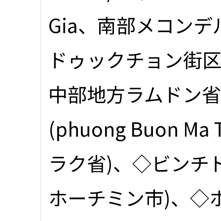
Gia、南部メコン
ドゥックチョン街区(ph
中部地方ラムドン省
(phuong Buon 
ラク省)、◇ビンチ
ホーチミン市)、◇ホ