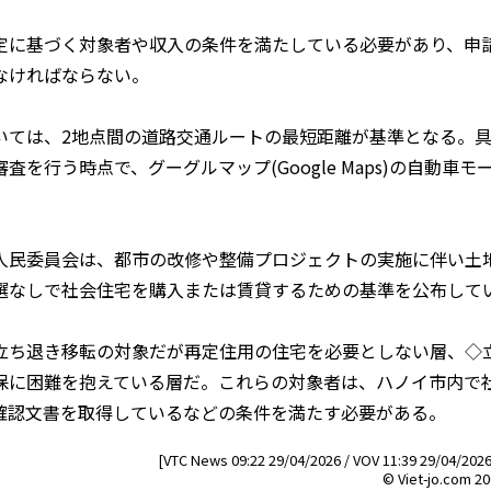
に基づく対象者や収入の条件を満たしている必要があり、申
なければならない。
ては、2地点間の道路交通ルートの最短距離が基準となる。具
査を行う時点で、グーグルマップ(Google Maps)の自動車
民委員会は、都市の改修や整備プロジェクトの実施に伴い土
選なしで社会住宅を購入または賃貸するための基準を公布して
ち退き移転の対象だが再定住用の住宅を必要としない層、◇
保に困難を抱えている層だ。これらの対象者は、ハノイ市内で
確認文書を取得しているなどの条件を満たす必要がある。
[VTC News 09:22 29/04/2026 / VOV 11:39 29/04/2026
© Viet-jo.com 20