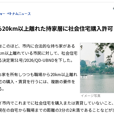
ら20km以上離れた持家層に社会住宅購入許可
このほど、市内に合法的な持ち家がある
km以上離れている市民に対して、社会住宅
定第51号/2026/QD-UBNDを下した。
家を所有しつつも職場から20km以上離れ
宅の購入・賃貸を行うには、複数の要件を
る。
イメージ写真
市内でこれまでに社会住宅を購入または賃貸していないこと
現在の自宅から職場までの距離の3分の2未満であることなどが