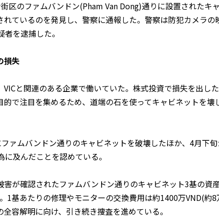
街区のファムバンドン(Pham Van Dong)通りに設置された
されているのを発見し、警察に通報した。警察は防犯カメラの
疑者を逮捕した。
の損失
VICと関連のある企業で働いていた。株式投資で損失を出し
目的で注目を集めるため、道端の石を使ってキャビネットを壊
にファムバンドン通りのキャビネットを破壊したほか、4月下旬
行為に及んだことを認めている。
、被害が確認されたファムバンドン通りのキャビネット3基の資産価
上る。1基あたりの修理やモニターの交換費用は約1400万VND(約8
の全容解明に向け、引き続き捜査を進めている。