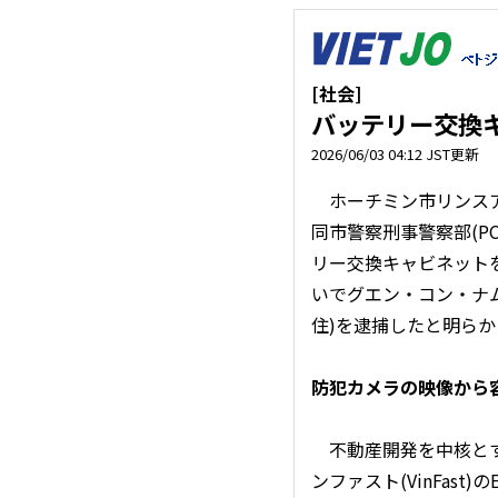
[社会]
バッテリー交換
2026/06/03 04:12 JST更新
ホーチミン市リンスア
同市警察刑事警察部(P
リー交換キャビネット
いでグエン・コン・ナム
住)を逮捕したと明ら
防犯カメラの映像から
不動産開発を中核と
ンファスト(VinFast