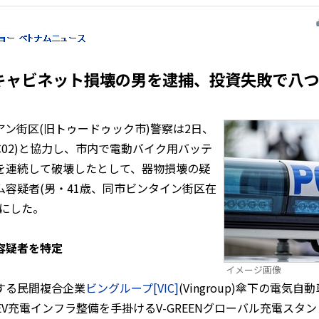
キャビネット損壊の男を逮捕、投資失敗で八つ
ン街区(旧トゥードゥック市)警察は2日、
C02)と協力し、市内で電動バイク用バッテ
を連続して破壊したとして、器物損壊の疑
容疑者(男・41歳、同市ビンタイン街区在
かにした。
容疑者を特定
イメージ画像
する民間複合企業
ビングループ[VIC]
(Vingroup)傘下の電気自
)のEV充電インフラ整備を手掛けるV-GREENグローバル充電スタンド