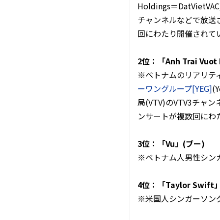
Holdings＝DatVi
チャンネルなどで放送
回にわたり開催されて
2位：「Anh Trai V
※ベトナムのリアリティ音
ーワングループ[YEG]
(
局(VTV)のVTV3
ンサートが複数回にわ
3位：「Vu」(ブー)
※ベトナム人男性シン
4位：「Taylor Swi
※米国人シンガーソン