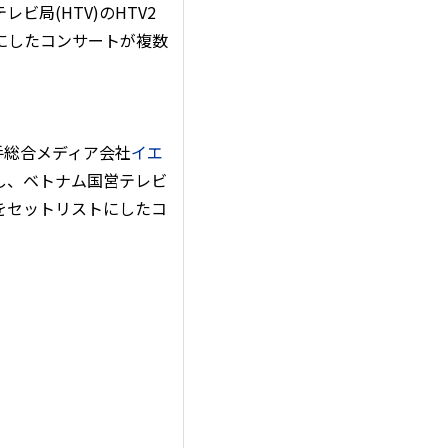
テレビ局(HTV)のHTV2
にしたコンサートが複数
大手総合メディア会社
イエ
が制作し、ベトナム国営テレビ
曲をセットリストにしたコ