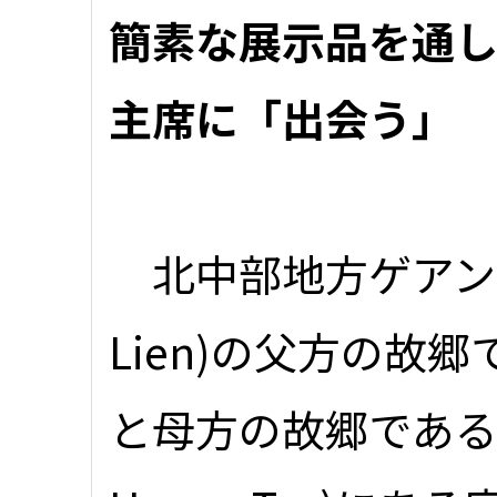
簡素な展示品を通
主席に「出会う」
北中部地方ゲアン省キ
Lien)の父方の故郷で
と母方の故郷であるホ