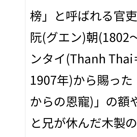
榜」と呼ばれる官
阮(グエン)朝(1802
ンタイ(Thanh Tha
1907年)から賜っ
からの恩寵)」の額
と兄が休んだ木製