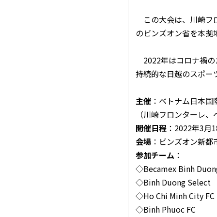
この大会は、川崎フロ
のビンズオン省を本拠地
2022年はコロナ禍
持続的な日越のスポー
主催
：ベトナム日本国際
（川崎フロンターレ、
開催日程
：2022年3月1
会場
：ビンズオン新都
参加チーム
：
◇Becamex Binh Duon
◇Binh Duong Select
◇Ho Chi Minh City FC
◇Binh Phuoc FC