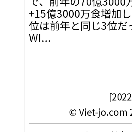
で、前年の70億300
+15億3000万食増加
位は前年と同じ3位だ
WI...
[20
© Viet-jo.com 