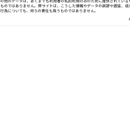
その他のデータは、あくまでも利用者の私的利用のみのために提供されている
るものではありません。弊サイトは、こうした情報やデータの誤謬や遅延、或
る行為についても、何らの責任も負うものではありません。