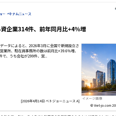
外資企業314件、前年同月比+4％増
ータによると、2026年3月に全国で新規設立さ
営業所、駐在員事務所の数は前月比+39.6％増、
件で、うち会社が299件、営...
イメージ画像
[2026年4月14日 ベトジョーニュース A]
© Viet-jo.com 20