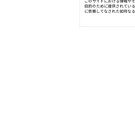
このサイトにおける情報や
目的のために提供されてい
に依拠してなされた如何な