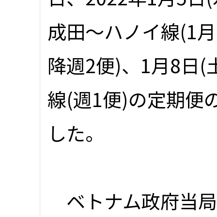
成田～ハノイ線(1月
降週2便)、1月8日
線(週1便)の定期
した。
ベトナム政府当局