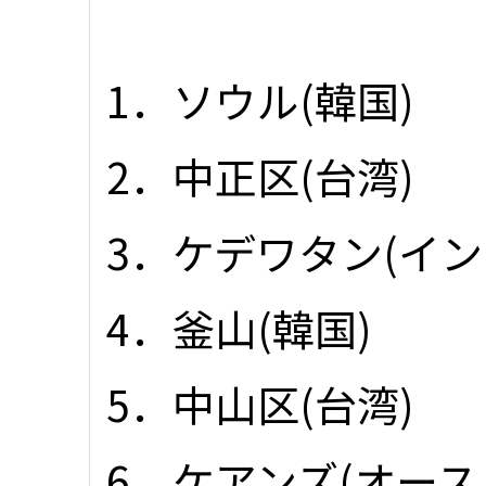
1．ソウル(韓国)
2．中正区(台湾)
3．ケデワタン(イン
4．釜山(韓国)
5．中山区(台湾)
6．ケアンズ(オース