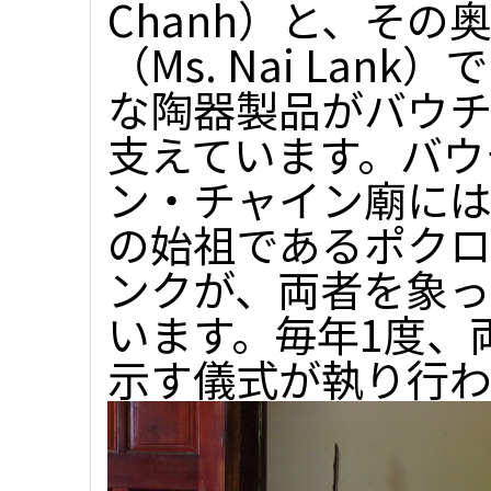
Chanh）と、そ
（Ms. Nai La
な陶器製品がバウ
支えています。バウ
ン・チャイン廟に
の始祖であるポク
ンクが、両者を象
います。毎年1度、
示す儀式が執り行わ