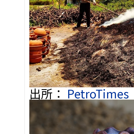
出所：
PetroTimes