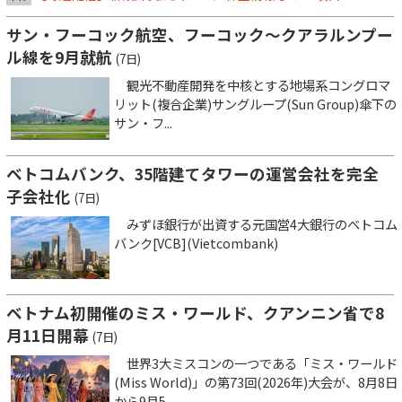
サン・フーコック航空、フーコック～クアラルンプー
ル線を9月就航
(7日)
観光不動産開発を中核とする地場系コングロマ
リット(複合企業)サングループ(Sun Group)傘下の
サン・フ...
ベトコムバンク、35階建てタワーの運営会社を完全
子会社化
(7日)
みずほ銀行が出資する元国営4大銀行のベトコム
バンク[VCB](Vietcombank)
ベトナム初開催のミス・ワールド、クアンニン省で8
月11日開幕
(7日)
世界3大ミスコンの一つである「ミス・ワールド
(Miss World)」の第73回(2026年)大会が、8月8日
から9月5...