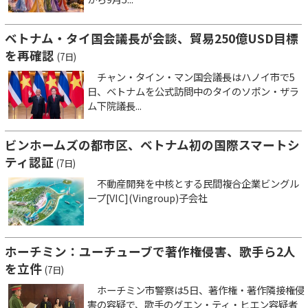
ベトナム・タイ国会議長が会談、貿易250億USD目標
を再確認
(7日)
チャン・タイン・マン国会議長はハノイ市で5
日、ベトナムを公式訪問中のタイのソポン・ザラ
ム下院議長...
ビンホームズの都市区、ベトナム初の国際スマートシ
ティ認証
(7日)
不動産開発を中核とする民間複合企業ビングル
ープ[VIC](Vingroup)子会社
ホーチミン：ユーチューブで著作権侵害、歌手ら2人
を立件
(7日)
ホーチミン市警察は5日、著作権・著作隣接権侵
害の容疑で、歌手のグエン・ティ・ヒエン容疑者