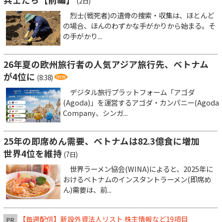
(2日)
烈士(戦死者)の遺骨の捜索・収集は、ほとんど
の場合、ほんのわずかな手がかりから始まる。そ
の手がかり...
26年夏の欧州旅行者の人気アジア旅行先、ベトナム
が4位に
(8:38)
デジタル旅行プラットフォーム「アゴダ
(Agoda)」を運営するアゴダ・カンパニー(Agoda
Company、シンガ...
25年の即席めん需要、ベトナムは82.3億食に増加
世界4位を維持
(7日)
世界ラーメン協会(WINA)によると、2025年に
おけるベトナムのインスタントラーメン(即席め
ん)需要は、前...
【毎週配信】新設外資法人リスト 株主情報など19項目
PR