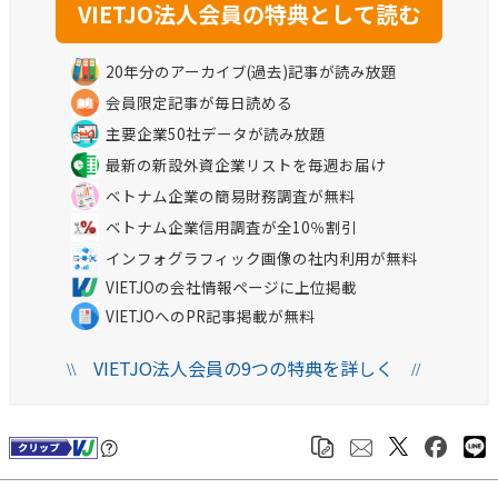
20年分のアーカイブ(過去)記事が読み放題
会員限定記事が毎日読める
主要企業50社データが読み放題
最新の新設外資企業リストを毎週お届け
ベトナム企業の簡易財務調査が無料
ベトナム企業信用調査が全10％割引
インフォグラフィック画像の社内利用が無料
VIETJOの会社情報ページに上位掲載
VIETJOへのPR記事掲載が無料
VIETJO法人会員の9つの特典を詳しく
\\
//