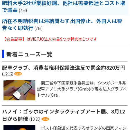
肥料大手2社が業績好調、他社は需要低迷とコスト増
で減益
(7日)
所在不明納税者は滞納問わず出国停止、外国人は警
告なく即執行
(7日)
【会員記事】はVIETJO法人会員9つの特典の1つです
新着ニュース一覧
配車グラブ、消費者権利保護法違反で罰金約820万円
(12:12)
商工省傘下国家競争委員会は、シンガポール系
配車アプリ大手グラブ(Grab)の現地法人グラブベ
トナム(Gra...
ハノイ：ゴッホのインタラクティブアート展、8月12
日から開催
(10:20)
ポスト印象派を代表するオランダの画家フィン