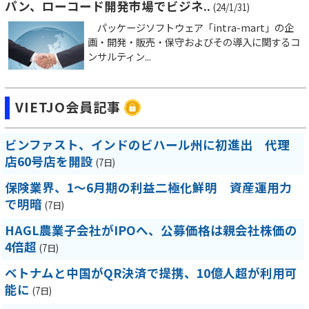
パン、ローコード開発市場でビジネ..
(24/1/31)
パッケージソフトウェア「intra-mart」の企
画・開発・販売・保守およびその導入に関するコ
ンサルティン...
VIETJO会員記事
ビンファスト、インドのビハール州に初進出 代理
店60号店を開設
(7日)
保険業界、1～6月期の利益二極化鮮明 資産運用力
で明暗
(7日)
HAGL農業子会社がIPOへ、公募価格は親会社株価の
4倍超
(7日)
ベトナムと中国がQR決済で提携、10億人超が利用可
能に
(7日)