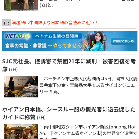
(女)と、...
漢越語は中国語より日本語の音読みに近い！
PR
SJC元社長、控訴審で禁固21年に減刑 被害回復を考
慮
(7日)
ホーチミン市上級人民裁判所は5日、同市人民委
員会傘下の金・宝飾品大手であるサイゴンジュエ
リー(Saig...
ホイアン日本橋、シースルー服の観光客に退去促した
ガイドに称賛
(7日)
南中部地方ダナン市ホイアン街区(phuong Hoi
An、旧クアンナム省ホイアン市)の世界文化遺産で