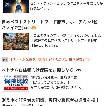
セント・ファン・ゴッホの作品をテーマにした多
感覚型イン...
世界ベストストリートフード都市、ホーチミン1位
ハノイ7位
(9:41)
英国のタイムアウト誌(Time Out)が発表した
「2026年の世界ベストストリートフード都市
(The world’s bes...
【ベトナム企業信用調査】94万社対応、財務諸表3年分
PR
ベトナム在住者向け保険をお探しなら
(PR)
慣れない海外生活、急病や事故
何かあってからでは遅い！
今すぐ保険加入【保険比較サイト】
消えゆく証言者の記憶、異国で戦死者の遺骨を捜す
兵士たち【前編】