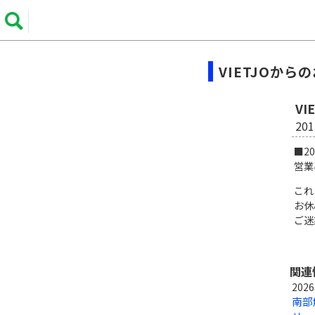
VIETJOから
V
20
■2
営業
これ
お休
ご迷
関連
202
南部