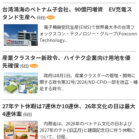
台湾鴻海のベトナム子会社、90億円増資 EV充電ス
タンド生産へ
(6日)
電子機器受託生産(EMS)で世界最大手の台湾フ
ォックスコン・テクノロジー・グループ(Foxconn
Technology...
産業クラスター新政令、ハイテク企業向け用地を優
先確保
(6日)
政府は8月1日、産業クラスターの管理・開発に
関する政令第32号/2024/ND-CPの一部を改正・補
足する政令...
27年テト休暇は7連休か10連休、26年文化の日は最大
4連休案
(6日)
内務省は、2026年のベトナム文化の日および
2027年のテト(旧正月)と建国記念日に伴う休暇に
ついて、日程...