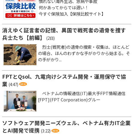
慣れない海外生活、急病や事故
何かあってからでは遅い！
今すぐ保険加入【保険比較サイト】
消えゆく証言者の記憶、異国で戦死者の遺骨を捜す
兵士たち【前編】
(2日)
烈士(戦死者)の遺骨の捜索・収集は、ほとんど
の場合、ほんのわずかな手がかりから始まる。そ
の手がかり...
FPTとQsol、九電向けシステム開発・運用保守で協
業
(4:47)
ベトナムの情報通信(IT)最大手FPT情報通信
[FPT](FPT Corporation)グルー
ソフトウェア開発ニーズウェル、ベトナム有力IT企業
とAI開発で提携
(3:22)