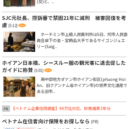
(女)と、...
SJC元社長、控訴審で禁固21年に減刑 被害回復を考
慮
(5:12)
ホーチミン市上級人民裁判所は5日、同市人民委
員会傘下の金・宝飾品大手であるサイゴンジュエ
リー(Saig...
ホイアン日本橋、シースルー服の観光客に退去促した
ガイドに称賛
(5:01)
南中部地方ダナン市ホイアン街区(phuong Hoi
An、旧クアンナム省ホイアン市)の世界文化遺産で
ある旧市...
【ベトナム企業信用調査】94万社対応、財務諸表3年分
PR
ベトナム在住者向け保険をお探しなら
(PR)