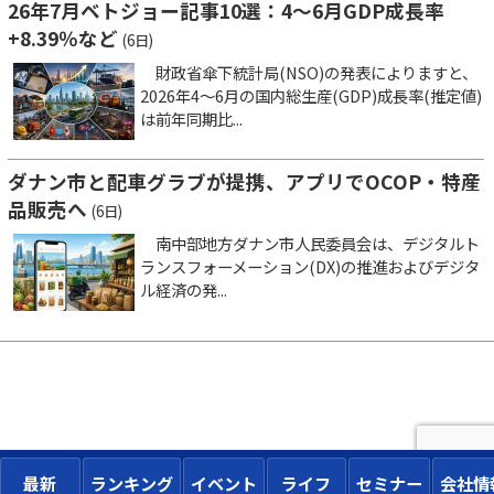
26年7月ベトジョー記事10選：4～6月GDP成長率
+8.39％など
(6日)
財政省傘下統計局(NSO)の発表によりますと、
2026年4～6月の国内総生産(GDP)成長率(推定値)
は前年同期比...
ダナン市と配車グラブが提携、アプリでOCOP・特産
品販売へ
(6日)
南中部地方ダナン市人民委員会は、デジタルト
ランスフォーメーション(DX)の推進およびデジタ
ル経済の発...
最新
ランキング
イベント
ライフ
セミナー
会社情