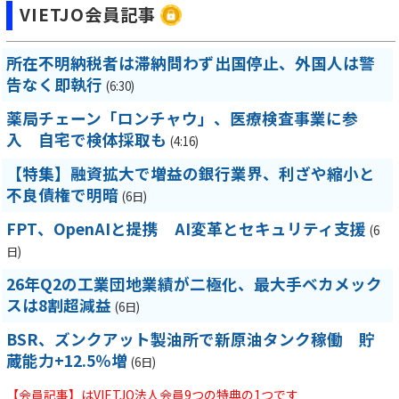
VIETJO会員記事
所在不明納税者は滞納問わず出国停止、外国人は警
告なく即執行
(6:30)
薬局チェーン「ロンチャウ」、医療検査事業に参
入 自宅で検体採取も
(4:16)
【特集】融資拡大で増益の銀行業界、利ざや縮小と
不良債権で明暗
(6日)
FPT、OpenAIと提携 AI変革とセキュリティ支援
(6
日)
26年Q2の工業団地業績が二極化、最大手ベカメック
スは8割超減益
(6日)
BSR、ズンクアット製油所で新原油タンク稼働 貯
蔵能力+12.5％増
(6日)
【会員記事】はVIETJO法人会員9つの特典の1つです