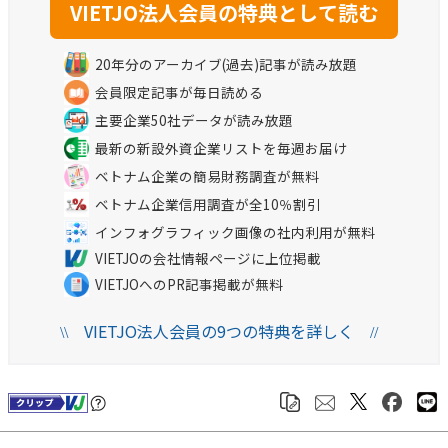
20年分のアーカイブ(過去)記事が読み放題
会員限定記事が毎日読める
主要企業50社データが読み放題
最新の新設外資企業リストを毎週お届け
ベトナム企業の簡易財務調査が無料
ベトナム企業信用調査が全10％割引
インフォグラフィック画像の社内利用が無料
VIETJOの会社情報ページに上位掲載
VIETJOへのPR記事掲載が無料
VIETJO法人会員の9つの特典を詳しく
\\
//