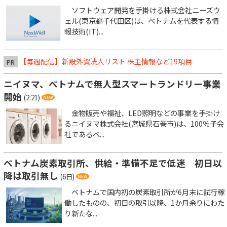
ソフトウェア開発を手掛ける株式会社ニーズウ
ェル(東京都千代田区)は、ベトナムを代表する情
報技術(IT)...
【毎週配信】新設外資法人リスト 株主情報など19項目
PR
ニイヌマ、ベトナムで無人型スマートランドリー事業
開始
(2:21)
金物販売や福祉、LED照明などの事業を手掛け
るニイヌマ株式会社(宮城県石巻市)は、100％子会
社であるベ...
ベトナム炭素取引所、供給・準備不足で低迷 初日以
降は取引無し
(6日)
ベトナムで国内初の炭素取引所が6月末に試行稼
働したものの、初日の取引以降、1か月余りにわた
り新たな...