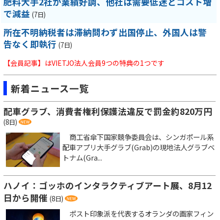
肥料大手2社が業績好調、他社は需要低迷とコスト増
で減益
(7日)
所在不明納税者は滞納問わず出国停止、外国人は警
告なく即執行
(7日)
【会員記事】はVIETJO法人会員9つの特典の1つです
新着ニュース一覧
配車グラブ、消費者権利保護法違反で罰金約820万円
(8日)
商工省傘下国家競争委員会は、シンガポール系
配車アプリ大手グラブ(Grab)の現地法人グラブベ
トナム(Gra...
ハノイ：ゴッホのインタラクティブアート展、8月12
日から開催
(8日)
ポスト印象派を代表するオランダの画家フィン