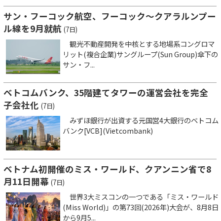
サン・フーコック航空、フーコック～クアラルンプー
ル線を9月就航
(7日)
観光不動産開発を中核とする地場系コングロマ
リット(複合企業)サングループ(Sun Group)傘下の
サン・フ...
ベトコムバンク、35階建てタワーの運営会社を完全
子会社化
(7日)
みずほ銀行が出資する元国営4大銀行のベトコム
バンク[VCB](Vietcombank)
ベトナム初開催のミス・ワールド、クアンニン省で8
月11日開幕
(7日)
世界3大ミスコンの一つである「ミス・ワールド
(Miss World)」の第73回(2026年)大会が、8月8日
から9月5...