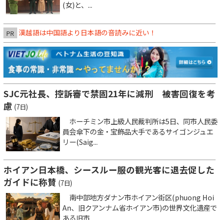
(女)と、...
漢越語は中国語より日本語の音読みに近い！
PR
SJC元社長、控訴審で禁固21年に減刑 被害回復を考
慮
(7日)
ホーチミン市上級人民裁判所は5日、同市人民委
員会傘下の金・宝飾品大手であるサイゴンジュエ
リー(Saig...
ホイアン日本橋、シースルー服の観光客に退去促した
ガイドに称賛
(7日)
南中部地方ダナン市ホイアン街区(phuong Hoi
An、旧クアンナム省ホイアン市)の世界文化遺産で
ある旧市...