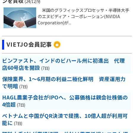
ンを買収
(24/12/9)
米国のグラフィックスプロセッサ・半導体大手
のエヌビディア・コーポレーション(NVIDIA
Corporation)が...
VIETJO会員記事
ビンファスト、インドのビハール州に初進出 代理
店60号店を開設
(7日)
保険業界、1～6月期の利益二極化鮮明 資産運用力
で明暗
(7日)
HAGL農業子会社がIPOへ、公募価格は親会社株価の
4倍超
(7日)
ベトナムと中国がQR決済で提携、10億人超が利用可
能に
(7日)