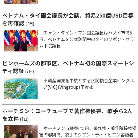
ベトナム・タイ国会議長が会談、貿易250億USD目標
を再確認
(7日)
チャン・タイン・マン国会議長はハノイ市で5
日、ベトナムを公式訪問中のタイのソポン・ザラ
ム下院議長...
ビンホームズの都市区、ベトナム初の国際スマートシ
ティ認証
(7日)
不動産開発を中核とする民間複合企業ビングル
ープ[VIC](Vingroup)子会社
ホーチミン：ユーチューブで著作権侵害、歌手ら2人
を立件
(7日)
ホーチミン市警察は5日、著作権・著作隣接権侵
害の容疑で、歌手のグエン・ティ・ヒエン容疑者