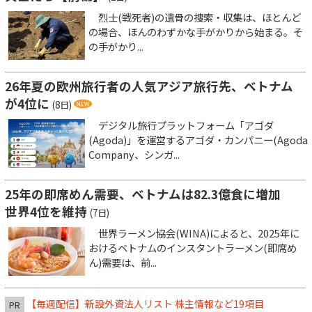
烈士(戦死者)の遺骨の捜索・収集は、ほとんど
の場合、ほんのわずかな手がかりから始まる。そ
の手がかり...
26年夏の欧州旅行者の人気アジア旅行先、ベトナム
が4位に
(8日)
デジタル旅行プラットフォーム「アゴダ
(Agoda)」を運営するアゴダ・カンパニー(Agoda
Company、シンガ...
25年の即席めん需要、ベトナムは82.3億食に増加
世界4位を維持
(7日)
世界ラーメン協会(WINA)によると、2025年に
おけるベトナムのインスタントラーメン(即席め
ん)需要は、前...
【毎週配信】新設外資法人リスト 株主情報など19項目
PR