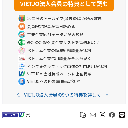
20年分のアーカイブ(過去)記事が読み放題
会員限定記事が毎日読める
主要企業50社データが読み放題
最新の新設外資企業リストを毎週お届け
ベトナム企業の簡易財務調査が無料
ベトナム企業信用調査が全10％割引
インフォグラフィック画像の社内利用が無料
VIETJOの会社情報ページに上位掲載
VIETJOへのPR記事掲載が無料
VIETJO法人会員の9つの特典を詳しく
\\
//