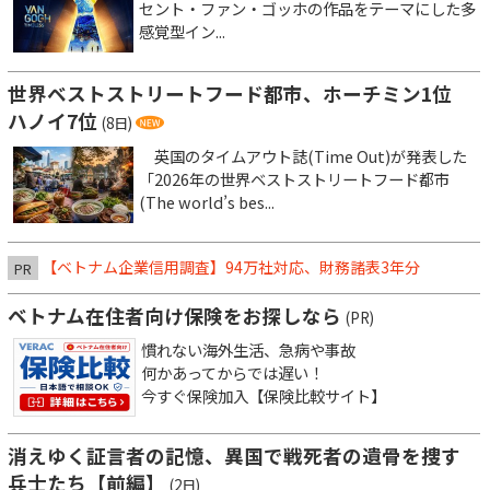
セント・ファン・ゴッホの作品をテーマにした多
感覚型イン...
世界ベストストリートフード都市、ホーチミン1位
ハノイ7位
(8日)
英国のタイムアウト誌(Time Out)が発表した
「2026年の世界ベストストリートフード都市
(The world’s bes...
【ベトナム企業信用調査】94万社対応、財務諸表3年分
PR
ベトナム在住者向け保険をお探しなら
(PR)
慣れない海外生活、急病や事故
何かあってからでは遅い！
今すぐ保険加入【保険比較サイト】
消えゆく証言者の記憶、異国で戦死者の遺骨を捜す
兵士たち【前編】
(2日)