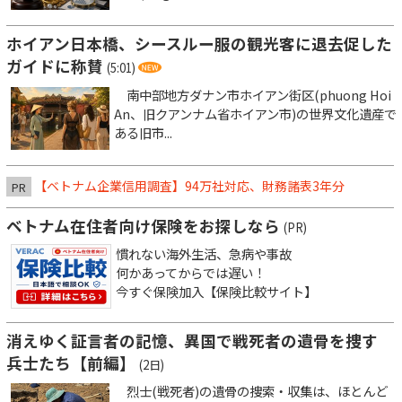
ホイアン日本橋、シースルー服の観光客に退去促した
ガイドに称賛
(5:01)
南中部地方ダナン市ホイアン街区(phuong Hoi
An、旧クアンナム省ホイアン市)の世界文化遺産で
ある旧市...
【ベトナム企業信用調査】94万社対応、財務諸表3年分
PR
ベトナム在住者向け保険をお探しなら
(PR)
慣れない海外生活、急病や事故
何かあってからでは遅い！
今すぐ保険加入【保険比較サイト】
消えゆく証言者の記憶、異国で戦死者の遺骨を捜す
兵士たち【前編】
(2日)
烈士(戦死者)の遺骨の捜索・収集は、ほとんど