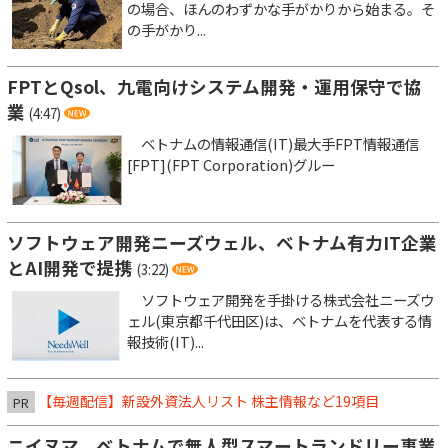
の場合、ほんのわずかな手がかりから始まる。そ
の手がかり...
FPTとQsol、九電向けシステム開発・運用保守で協
業
(4:47)
ベトナムの情報通信(IT)最大手FPT情報通信
[FPT](FPT Corporation)グルー
ソフトウェア開発ニーズウェル、ベトナム有力IT企業
とAI開発で提携
(3:22)
ソフトウェア開発を手掛ける株式会社ニーズウ
ェル(東京都千代田区)は、ベトナムを代表する情
報技術(IT)...
【毎週配信】新設外資法人リスト 株主情報など19項目
PR
ニイヌマ、ベトナムで無人型スマートランドリー事業