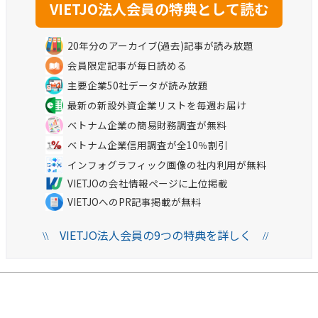
20年分のアーカイブ(過去)記事が読み放題
会員限定記事が毎日読める
主要企業50社データが読み放題
最新の新設外資企業リストを毎週お届け
ベトナム企業の簡易財務調査が無料
ベトナム企業信用調査が全10％割引
インフォグラフィック画像の社内利用が無料
VIETJOの会社情報ページに上位掲載
VIETJOへのPR記事掲載が無料
VIETJO法人会員の9つの特典を詳しく
\\
//