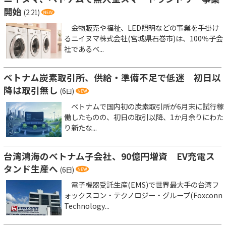
開始
(2:21)
金物販売や福祉、LED照明などの事業を手掛け
るニイヌマ株式会社(宮城県石巻市)は、100％子会
社であるベ...
ベトナム炭素取引所、供給・準備不足で低迷 初日以
降は取引無し
(6日)
ベトナムで国内初の炭素取引所が6月末に試行稼
働したものの、初日の取引以降、1か月余りにわた
り新たな...
台湾鴻海のベトナム子会社、90億円増資 EV充電ス
タンド生産へ
(6日)
電子機器受託生産(EMS)で世界最大手の台湾フ
ォックスコン・テクノロジー・グループ(Foxconn
Technology...