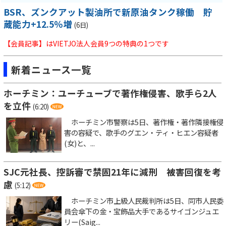
BSR、ズンクアット製油所で新原油タンク稼働 貯
蔵能力+12.5％増
(6日)
【会員記事】はVIETJO法人会員9つの特典の1つです
新着ニュース一覧
ホーチミン：ユーチューブで著作権侵害、歌手ら2人
を立件
(6:20)
ホーチミン市警察は5日、著作権・著作隣接権侵
害の容疑で、歌手のグエン・ティ・ヒエン容疑者
(女)と、...
SJC元社長、控訴審で禁固21年に減刑 被害回復を考
慮
(5:12)
ホーチミン市上級人民裁判所は5日、同市人民委
員会傘下の金・宝飾品大手であるサイゴンジュエ
リー(Saig...