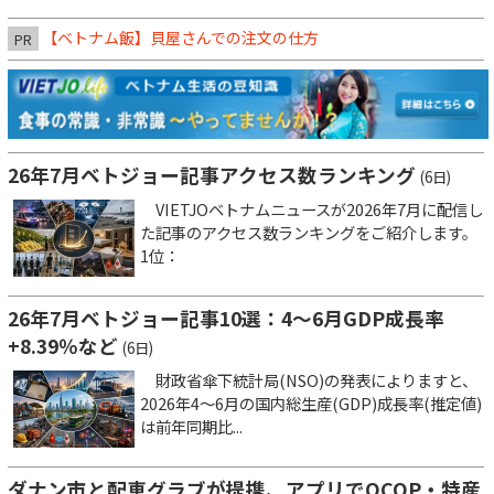
【ベトナム飯】貝屋さんでの注文の仕方
PR
26年7月ベトジョー記事アクセス数ランキング
(6日)
VIETJOベトナムニュースが2026年7月に配信し
た記事のアクセス数ランキングをご紹介します。
1位：
26年7月ベトジョー記事10選：4～6月GDP成長率
+8.39％など
(6日)
財政省傘下統計局(NSO)の発表によりますと、
2026年4～6月の国内総生産(GDP)成長率(推定値)
は前年同期比...
ダナン市と配車グラブが提携、アプリでOCOP・特産