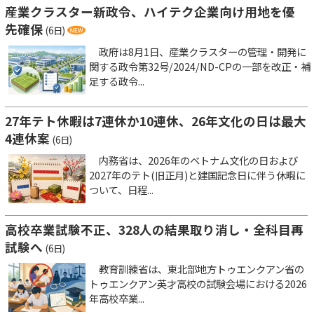
産業クラスター新政令、ハイテク企業向け用地を優
先確保
(6日)
政府は8月1日、産業クラスターの管理・開発に
関する政令第32号/2024/ND-CPの一部を改正・補
足する政令...
27年テト休暇は7連休か10連休、26年文化の日は最大
4連休案
(6日)
内務省は、2026年のベトナム文化の日および
2027年のテト(旧正月)と建国記念日に伴う休暇に
ついて、日程...
高校卒業試験不正、328人の結果取り消し・全科目再
試験へ
(6日)
教育訓練省は、東北部地方トゥエンクアン省の
トゥエンクアン英才高校の試験会場における2026
年高校卒業...