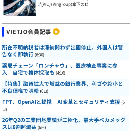
プ[VIC](Vingroup)傘下のビ
VIETJO会員記事
所在不明納税者は滞納問わず出国停止、外国人は警
告なく即執行
(6:30)
薬局チェーン「ロンチャウ」、医療検査事業に参
入 自宅で検体採取も
(4:16)
【特集】融資拡大で増益の銀行業界、利ざや縮小と
不良債権で明暗
(6日)
FPT、OpenAIと提携 AI変革とセキュリティ支援
(6
日)
26年Q2の工業団地業績が二極化、最大手ベカメック
スは8割超減益
(6日)