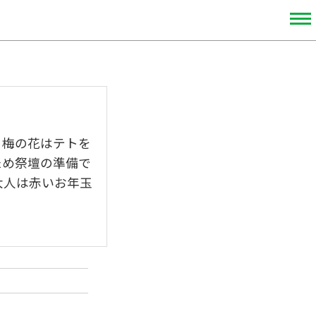
、梅の花はテトを
ため祭壇の準備で
大人は赤いお年玉