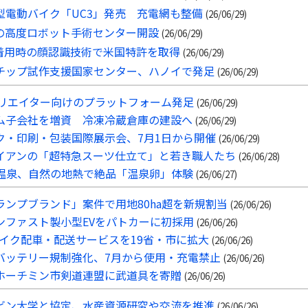
型電動バイク「UC3」発売 充電網も整備
(26/06/29)
の高度ロボット手術センター開設
(26/06/29)
ク着用時の顔認識技術で米国特許を取得
(26/06/29)
チップ試作支援国家センター、ハノイで発足
(26/06/29)
クリエイター向けのプラットフォーム発足
(26/06/29)
ム子会社を増資 冷凍冷蔵倉庫の建設へ
(26/06/29)
ク・印刷・包装国際展示会、7月1日から開催
(26/06/29)
イアンの「超特急スーツ仕立て」と若き職人たち
(26/06/28)
温泉、自然の地熱で絶品「温泉卵」体験
(26/06/27)
ンプブランド」案件で用地80ha超を新規割当
(26/06/26)
ンファスト製小型EVをパトカーに初採用
(26/06/26)
イク配車・配送サービスを19省・市に拡大
(26/06/26)
バッテリー規制強化、7月から使用・充電禁止
(26/06/26)
ホーチミン市剣道連盟に武道具を寄贈
(26/06/26)
ビン大学と協定、水産資源研究や交流を推進
(26/06/26)