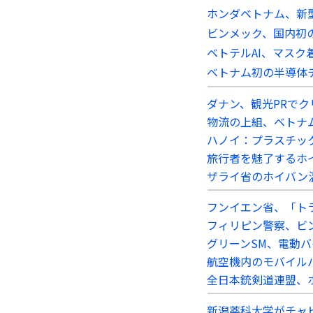
ホンダベトナム、新
ビンメック、国内初
ベトテルAI、マス
ベトナム初の半導体
ダナン、観光PRで
物流の上組、ベトナ
ハノイ：プラスチッ
旅行者を魅了するホ
ザライ省のホイバン
フンイエン省、「トラ
フィリピン警察、ビ
グリーンSM、電動バ
航空機内のモバイル
全日本銃剣道連盟、
新潟薬科大学がチャ