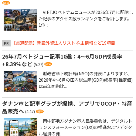
VIETJOベトナムニュースが2026年7月に配信し
た記事のアクセス数ランキングをご紹介します。
1位：
【毎週配信】新設外資法人リスト 株主情報など19項目
PR
26年7月ベトジョー記事10選：4～6月GDP成長率
+8.39％など
(5:27)
財政省傘下統計局(NSO)の発表によりますと、
2026年4～6月の国内総生産(GDP)成長率(推定値)
は前年同期比...
ダナン市と配車グラブが提携、アプリでOCOP・特産
品販売へ
(4:47)
南中部地方ダナン市人民委員会は、デジタルト
ランスフォーメーション(DX)の推進およびデジタ
ル経済の発...