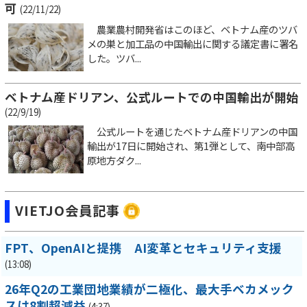
可
(22/11/22)
農業農村開発省はこのほど、ベトナム産のツバ
メの巣と加工品の中国輸出に関する議定書に署名
した。ツバ...
ベトナム産ドリアン、公式ルートでの中国輸出が開始
(22/9/19)
公式ルートを通じたベトナム産ドリアンの中国
輸出が17日に開始され、第1弾として、南中部高
原地方ダク...
VIETJO会員記事
FPT、OpenAIと提携 AI変革とセキュリティ支援
(13:08)
26年Q2の工業団地業績が二極化、最大手ベカメック
スは8割超減益
(4:37)