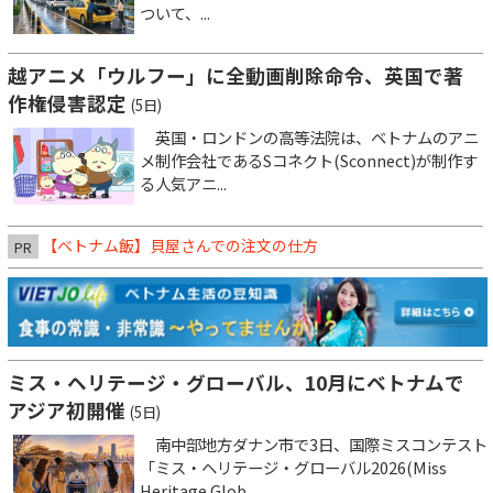
ついて、...
越アニメ「ウルフー」に全動画削除命令、英国で著
作権侵害認定
(5日)
英国・ロンドンの高等法院は、ベトナムのアニ
メ制作会社であるSコネクト(Sconnect)が制作す
る人気アニ...
【ベトナム飯】貝屋さんでの注文の仕方
PR
ミス・ヘリテージ・グローバル、10月にベトナムで
アジア初開催
(5日)
南中部地方ダナン市で3日、国際ミスコンテスト
「ミス・ヘリテージ・グローバル2026(Miss
Heritage Glob...