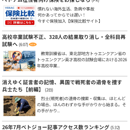
(PR)
慣れない海外生活、急病や事故
何かあってからでは遅い！
今すぐ保険加入【保険比較サイト】
高校卒業試験不正、328人の結果取り消し・全科目再
試験へ
(6:07)
教育訓練省は、東北部地方トゥエンクアン省の
トゥエンクアン英才高校の試験会場における2026
年高校卒業...
消えゆく証言者の記憶、異国で戦死者の遺骨を捜す
兵士たち【前編】
(2日)
烈士(戦死者)の遺骨の捜索・収集は、ほとんど
の場合、ほんのわずかな手がかりから始まる。そ
の手がかり...
26年7月ベトジョー記事アクセス数ランキング
(5:32)