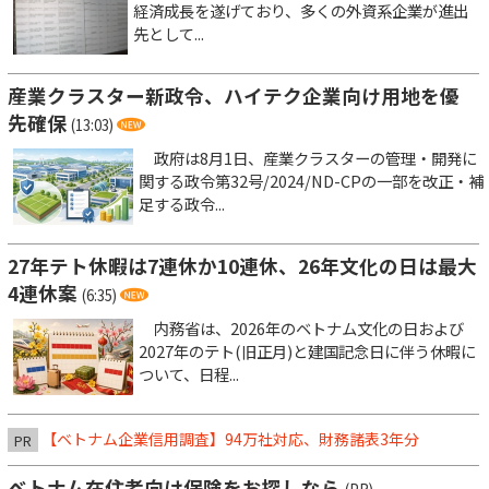
経済成長を遂げており、多くの外資系企業が進出
先として...
産業クラスター新政令、ハイテク企業向け用地を優
先確保
(13:03)
政府は8月1日、産業クラスターの管理・開発に
関する政令第32号/2024/ND-CPの一部を改正・補
足する政令...
27年テト休暇は7連休か10連休、26年文化の日は最大
4連休案
(6:35)
内務省は、2026年のベトナム文化の日および
2027年のテト(旧正月)と建国記念日に伴う休暇に
ついて、日程...
【ベトナム企業信用調査】94万社対応、財務諸表3年分
PR
ベトナム在住者向け保険をお探しなら