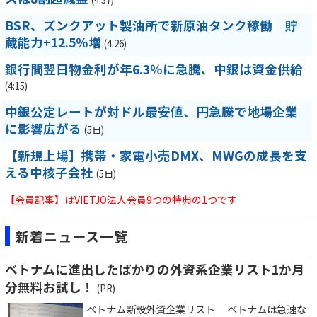
BSR、ズンクアット製油所で新原油タンク稼働 貯
蔵能力+12.5％増
(4:26)
銀行間翌日物金利が年6.3％に急騰、中銀は資金供給
(4:15)
中銀公定レートが対ドル最安値、円急騰で地場企業
に影響広がる
(5日)
【新規上場】携帯・家電小売DMX、MWGの成長を支
える中核子会社
(5日)
【会員記事】はVIETJO法人会員9つの特典の1つです
新着ニュース一覧
ベトナムに進出したばかりの外資系企業リスト1か月
分無料お試し！
(PR)
ベトナム新設外資企業リスト ベトナムは急速な