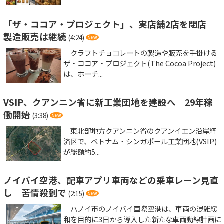
「ザ・ココア・プロジェクト」、実店舗2店を閉店
製造販売は継続
(4:24)
クラフトチョコレートの製造や販売を手掛ける
ザ・ココア・プロジェクト(The Cocoa Project)
は、ホーチ...
VSIP、クアンニン省に新工業団地を建設へ 29年稼
働開始
(3:38)
東北部地方クアンニン省のクアンイエン沿岸経
済区で、ベトナム・シンガポール工業団地(VSIP)
が総額約5...
ノイバイ空港、配車アプリ車両などの乗車レーン見直
し 苦情殺到で
(2:15)
ハノイ市のノイバイ国際空港は、車両の混雑緩
和を目的に3日から導入した新たな車両動線計画に