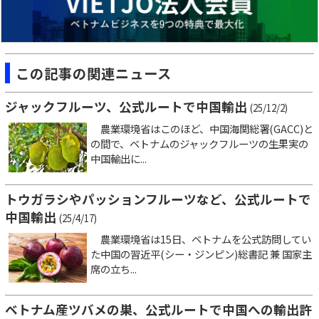
この記事の関連ニュース
ジャックフルーツ、公式ルートで中国輸出
(25/12/2)
農業環境省はこのほど、中国海関総署(GACC)と
の間で、ベトナムのジャックフルーツの生果実の
中国輸出に...
トウガラシやパッションフルーツなど、公式ルートで
中国輸出
(25/4/17)
農業環境省は15日、ベトナムを公式訪問してい
た中国の習近平(シー・ジンピン)総書記 兼 国家主
席の立ち...
ベトナム産ツバメの巣、公式ルートで中国への輸出許