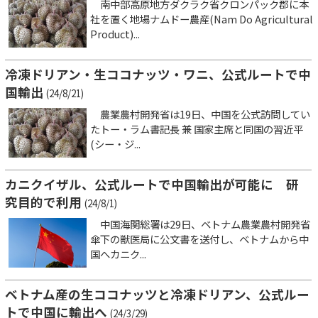
南中部高原地方ダクラク省クロンパック郡に本
社を置く地場ナムドー農産(Nam Do Agricultural
Product)...
冷凍ドリアン・生ココナッツ・ワニ、公式ルートで中
国輸出
(24/8/21)
農業農村開発省は19日、中国を公式訪問してい
たトー・ラム書記長 兼 国家主席と同国の習近平
(シー・ジ...
カニクイザル、公式ルートで中国輸出が可能に 研
究目的で利用
(24/8/1)
中国海関総署は29日、ベトナム農業農村開発省
傘下の獣医局に公文書を送付し、ベトナムから中
国へカニク...
ベトナム産の生ココナッツと冷凍ドリアン、公式ルー
トで中国に輸出へ
(24/3/29)