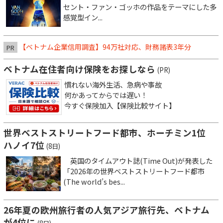
セント・ファン・ゴッホの作品をテーマにした多
感覚型イン...
【ベトナム企業信用調査】94万社対応、財務諸表3年分
PR
ベトナム在住者向け保険をお探しなら
(PR)
慣れない海外生活、急病や事故
何かあってからでは遅い！
今すぐ保険加入【保険比較サイト】
世界ベストストリートフード都市、ホーチミン1位
ハノイ7位
(8日)
英国のタイムアウト誌(Time Out)が発表した
「2026年の世界ベストストリートフード都市
(The world’s bes...
26年夏の欧州旅行者の人気アジア旅行先、ベトナム
が4位に