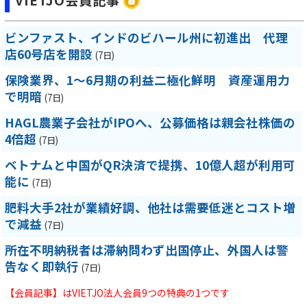
VIETJO会員記事
ビンファスト、インドのビハール州に初進出 代理
店60号店を開設
(7日)
保険業界、1～6月期の利益二極化鮮明 資産運用力
で明暗
(7日)
HAGL農業子会社がIPOへ、公募価格は親会社株価の
4倍超
(7日)
ベトナムと中国がQR決済で提携、10億人超が利用可
能に
(7日)
肥料大手2社が業績好調、他社は需要低迷とコスト増
で減益
(7日)
所在不明納税者は滞納問わず出国停止、外国人は警
告なく即執行
(7日)
【会員記事】はVIETJO法人会員9つの特典の1つです