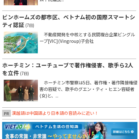
ビンホームズの都市区、ベトナム初の国際スマートシ
ティ認証
(7日)
不動産開発を中核とする民間複合企業ビングル
ープ[VIC](Vingroup)子会社
ホーチミン：ユーチューブで著作権侵害、歌手ら2人
を立件
(7日)
ホーチミン市警察は5日、著作権・著作隣接権侵
害の容疑で、歌手のグエン・ティ・ヒエン容疑者
(女)と、...
漢越語は中国語より日本語の音読みに近い！
PR