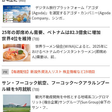
(8日)
デジタル旅行プラットフォーム「アゴダ
(Agoda)」を運営するアゴダ・カンパニー(Agoda
Company、シンガ...
25年の即席めん需要、ベトナムは82.3億食に増加
世界4位を維持
(7日)
世界ラーメン協会(WINA)によると、2025年に
おけるベトナムのインスタントラーメン(即席め
ん)需要は、前...
【毎週配信】新設外資法人リスト 株主情報など19項目
PR
サン・フーコック航空、フーコック～クアラルンプー
ル線を9月就航
(7日)
観光不動産開発を中核とする地場系コングロマ
リット(複合企業)サングループ(Sun Group)傘下の
サン・フ...