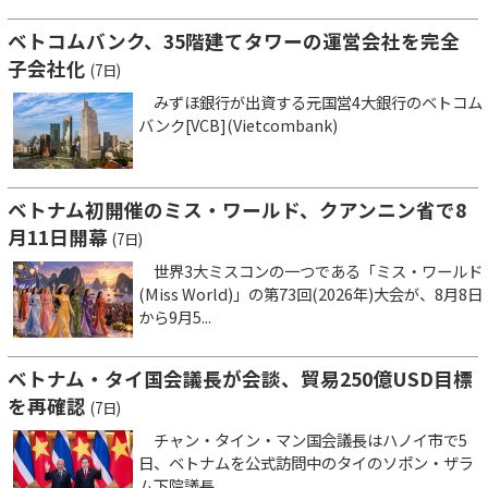
ベトコムバンク、35階建てタワーの運営会社を完全
子会社化
(7日)
みずほ銀行が出資する元国営4大銀行のベトコム
バンク[VCB](Vietcombank)
ベトナム初開催のミス・ワールド、クアンニン省で8
月11日開幕
(7日)
世界3大ミスコンの一つである「ミス・ワールド
(Miss World)」の第73回(2026年)大会が、8月8日
から9月5...
ベトナム・タイ国会議長が会談、貿易250億USD目標
を再確認
(7日)
チャン・タイン・マン国会議長はハノイ市で5
日、ベトナムを公式訪問中のタイのソポン・ザラ
ム下院議長...