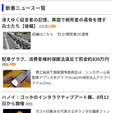
新着ニュース一覧
消えゆく証言者の記憶、異国で戦死者の遺骨を捜す
兵士たち【後編】
(10:25)
前編はこちら 烈士(戦死者)の遺骨
配車グラブ、消費者権利保護法違反で罰金約820万円
(8日)
商工省傘下国家競争委員会は、シンガポール系
配車アプリ大手グラブ(Grab)の現地法人グラブベ
トナム(Gra...
ハノイ：ゴッホのインタラクティブアート展、8月12
日から開催
(8日)
ポスト印象派を代表するオランダの画家フィン