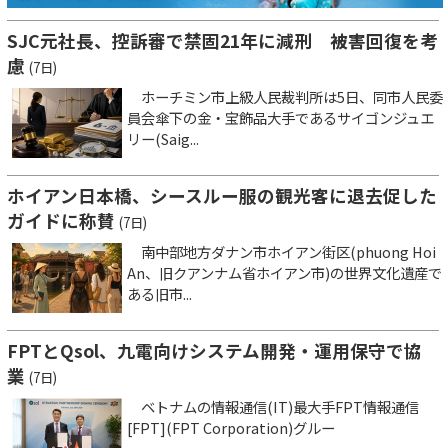
SJC元社長、控訴審で禁固21年に減刑 被害回復を考
慮
(7日)
ホーチミン市上級人民裁判所は5日、同市人民委
員会傘下の金・宝飾品大手であるサイゴンジュエ
リー(Saig...
ホイアン日本橋、シースルー服の観光客に退去促した
ガイドに称賛
(7日)
南中部地方ダナン市ホイアン街区(phuong Hoi
An、旧クアンナム省ホイアン市)の世界文化遺産で
ある旧市...
FPTとQsol、九電向けシステム開発・運用保守で協
業
(7日)
ベトナムの情報通信(IT)最大手FPT情報通信
[FPT](FPT Corporation)グルー