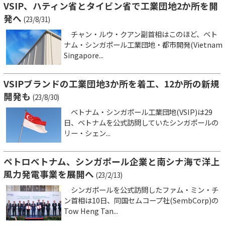
VSIP、ハティン省とタイビン省で工業団地2か所を開
発へ
(23/8/31)
チャン・ルウ・クアン副首相はこのほど、ベト
ナム・シンガポール工業団地・都市開発(Vietnam
Singapore...
VSIPブランドの工業団地3か所を着工、12か所の新規
開発も
(23/8/30)
ベトナム・シンガポール工業団地(VSIP)は29
日、ベトナムを公式訪問していたシンガポールの
リー・シェン...
ペトロベトナム、シンガポール企業と南シナ海で洋上
風力発電事業を展開へ
(23/2/13)
シンガポールを公式訪問したファム・ミン・チ
ン首相は10日、同国セムコープ社(SembCorp)の
Tow Heng Tan...