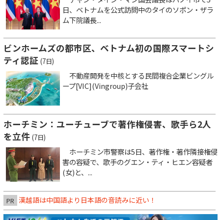
日、ベトナムを公式訪問中のタイのソポン・ザラ
ム下院議長...
ビンホームズの都市区、ベトナム初の国際スマートシ
ティ認証
(7日)
不動産開発を中核とする民間複合企業ビングル
ープ[VIC](Vingroup)子会社
ホーチミン：ユーチューブで著作権侵害、歌手ら2人
を立件
(7日)
ホーチミン市警察は5日、著作権・著作隣接権侵
害の容疑で、歌手のグエン・ティ・ヒエン容疑者
(女)と、...
漢越語は中国語より日本語の音読みに近い！
PR