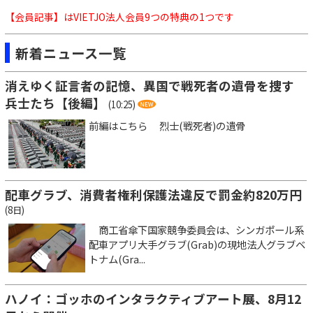
【会員記事】はVIETJO法人会員9つの特典の1つです
新着ニュース一覧
消えゆく証言者の記憶、異国で戦死者の遺骨を捜す
兵士たち【後編】
(10:25)
前編はこちら 烈士(戦死者)の遺骨
配車グラブ、消費者権利保護法違反で罰金約820万円
(8日)
商工省傘下国家競争委員会は、シンガポール系
配車アプリ大手グラブ(Grab)の現地法人グラブベ
トナム(Gra...
ハノイ：ゴッホのインタラクティブアート展、8月12