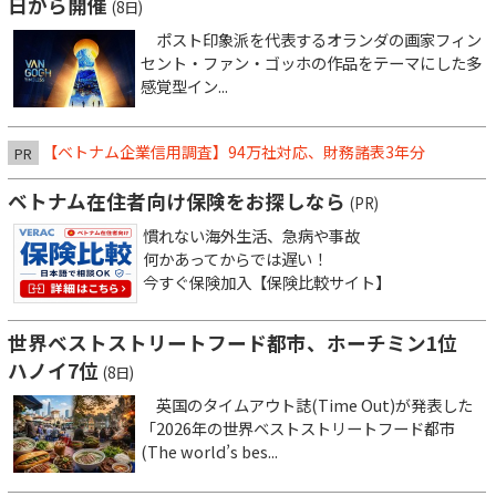
日から開催
(8日)
ポスト印象派を代表するオランダの画家フィン
セント・ファン・ゴッホの作品をテーマにした多
感覚型イン...
【ベトナム企業信用調査】94万社対応、財務諸表3年分
PR
ベトナム在住者向け保険をお探しなら
(PR)
慣れない海外生活、急病や事故
何かあってからでは遅い！
今すぐ保険加入【保険比較サイト】
世界ベストストリートフード都市、ホーチミン1位
ハノイ7位
(8日)
英国のタイムアウト誌(Time Out)が発表した
「2026年の世界ベストストリートフード都市
(The world’s bes...