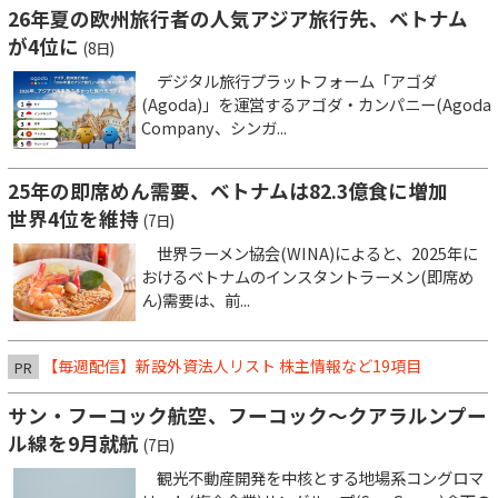
26年夏の欧州旅行者の人気アジア旅行先、ベトナム
が4位に
(8日)
デジタル旅行プラットフォーム「アゴダ
(Agoda)」を運営するアゴダ・カンパニー(Agoda
Company、シンガ...
25年の即席めん需要、ベトナムは82.3億食に増加
世界4位を維持
(7日)
世界ラーメン協会(WINA)によると、2025年に
おけるベトナムのインスタントラーメン(即席め
ん)需要は、前...
【毎週配信】新設外資法人リスト 株主情報など19項目
PR
サン・フーコック航空、フーコック～クアラルンプー
ル線を9月就航
(7日)
観光不動産開発を中核とする地場系コングロマ