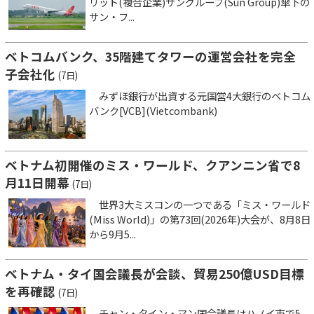
リット(複合企業)サングループ(Sun Group)傘下の
サン・フ...
ベトコムバンク、35階建てタワーの運営会社を完全
子会社化
(7日)
みずほ銀行が出資する元国営4大銀行のベトコム
バンク[VCB](Vietcombank)
ベトナム初開催のミス・ワールド、クアンニン省で8
月11日開幕
(7日)
世界3大ミスコンの一つである「ミス・ワールド
(Miss World)」の第73回(2026年)大会が、8月8日
から9月5...
ベトナム・タイ国会議長が会談、貿易250億USD目標
を再確認
(7日)
チャン・タイン・マン国会議長はハノイ市で5