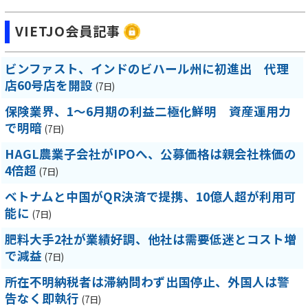
VIETJO会員記事
ビンファスト、インドのビハール州に初進出 代理
店60号店を開設
(7日)
保険業界、1～6月期の利益二極化鮮明 資産運用力
で明暗
(7日)
HAGL農業子会社がIPOへ、公募価格は親会社株価の
4倍超
(7日)
ベトナムと中国がQR決済で提携、10億人超が利用可
能に
(7日)
肥料大手2社が業績好調、他社は需要低迷とコスト増
で減益
(7日)
所在不明納税者は滞納問わず出国停止、外国人は警
告なく即執行
(7日)