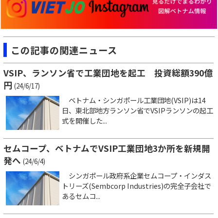
この記事の関連ニュース
VSIP、ランソン省で工業団地を起工 投資総額390億
円
(24/6/17)
ベトナム・シンガポール工業団地(VSIP)は14
日、東北部地方ランソン省でVSIPランソンの起工
式を開催した...
セムコープ、ベトナムでVSIP工業団地3か所を新規開
発へ
(24/6/4)
シンガポール政府系企業セムコープ・インダス
トリーズ(Sembcorp Industries)の完全子会社で
あるセムコ...