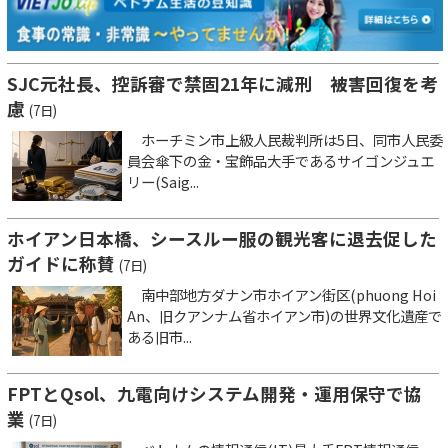
SJC元社長、控訴審で禁固21年に減刑 被害回復を考
慮
(7日)
ホーチミン市上級人民裁判所は5日、同市人民委
員会傘下の金・宝飾品大手であるサイゴンジュエ
リー(Saig...
ホイアン日本橋、シースルー服の観光客に退去促した
ガイドに称賛
(7日)
南中部地方ダナン市ホイアン街区(phuong Hoi
An、旧クアンナム省ホイアン市)の世界文化遺産で
ある旧市...
FPTとQsol、九電向けシステム開発・運用保守で協
業
(7日)