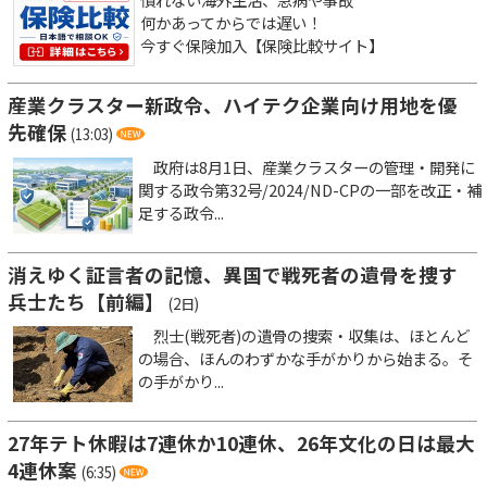
何かあってからでは遅い！
今すぐ保険加入【保険比較サイト】
産業クラスター新政令、ハイテク企業向け用地を優
先確保
(13:03)
政府は8月1日、産業クラスターの管理・開発に
関する政令第32号/2024/ND-CPの一部を改正・補
足する政令...
消えゆく証言者の記憶、異国で戦死者の遺骨を捜す
兵士たち【前編】
(2日)
烈士(戦死者)の遺骨の捜索・収集は、ほとんど
の場合、ほんのわずかな手がかりから始まる。そ
の手がかり...
27年テト休暇は7連休か10連休、26年文化の日は最大
4連休案
(6:35)