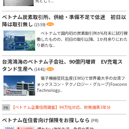
先として...
ベトナム炭素取引所、供給・準備不足で低迷 初日以
降は取引無し
(15:59)
ベトナムで国内初の炭素取引所が6月末に試行稼
働したものの、初日の取引以降、1か月余りにわた
り新たな...
台湾鴻海のベトナム子会社、90億円増資 EV充電ス
タンド生産へ
(14:41)
電子機器受託生産(EMS)で世界最大手の台湾フ
ォックスコン・テクノロジー・グループ(Foxconn
Technology...
【ベトナム企業信用調査】94万社対応、財務諸表3年分
PR
ベトナム在住者向け保険をお探しなら
(PR)
慣れない海外生活、急病や事故