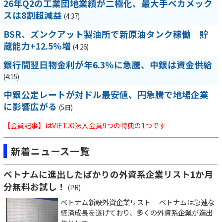
26年Q2の工業団地業績が二極化、最大手ベカメック
スは8割超減益
(4:37)
BSR、ズンクアット製油所で新原油タンク稼働 貯
蔵能力+12.5％増
(4:26)
銀行間翌日物金利が年6.3％に急騰、中銀は資金供給
(4:15)
中銀公定レートが対ドル最安値、円急騰で地場企業
に影響広がる
(5日)
【会員記事】はVIETJO法人会員9つの特典の1つです
新着ニュース一覧
ベトナムに進出したばかりの外資系企業リスト1か月
分無料お試し！
(PR)
ベトナム新設外資企業リスト ベトナムは急速な
経済成長を遂げており、多くの外資系企業が進出