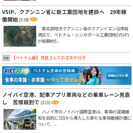
VSIP、クアンニン省に新工業団地を建設へ 29年稼
働開始
(3:38)
東北部地方クアンニン省のクアンイエン沿岸経
済区で、ベトナム・シンガポール工業団地(VSIP)
が総額約5...
【ベトナム飯】貝屋さんでの注文の仕方
PR
ノイバイ空港、配車アプリ車両などの乗車レーン見直
し 苦情殺到で
(2:15)
ハノイ市のノイバイ国際空港は、車両の混雑緩
和を目的に3日から導入した新たな車両動線計画に
ついて、...