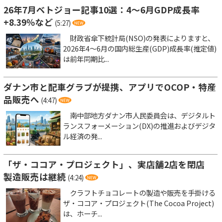
26年7月ベトジョー記事10選：4～6月GDP成長率
+8.39％など
(5:27)
財政省傘下統計局(NSO)の発表によりますと、
2026年4～6月の国内総生産(GDP)成長率(推定値)
は前年同期比...
ダナン市と配車グラブが提携、アプリでOCOP・特産
品販売へ
(4:47)
南中部地方ダナン市人民委員会は、デジタルト
ランスフォーメーション(DX)の推進およびデジタ
ル経済の発...
「ザ・ココア・プロジェクト」、実店舗2店を閉店
製造販売は継続
(4:24)
クラフトチョコレートの製造や販売を手掛ける
ザ・ココア・プロジェクト(The Cocoa Project)
は、ホーチ...