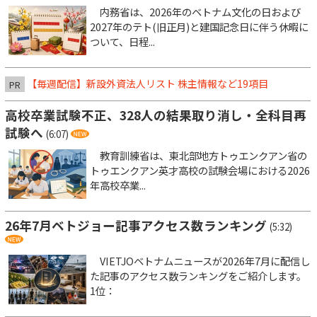
内務省は、2026年のベトナム文化の日および
2027年のテト(旧正月)と建国記念日に伴う休暇に
ついて、日程...
【毎週配信】新設外資法人リスト 株主情報など19項目
PR
高校卒業試験不正、328人の結果取り消し・全科目再
試験へ
(6:07)
教育訓練省は、東北部地方トゥエンクアン省の
トゥエンクアン英才高校の試験会場における2026
年高校卒業...
26年7月ベトジョー記事アクセス数ランキング
(5:32)
VIETJOベトナムニュースが2026年7月に配信し
た記事のアクセス数ランキングをご紹介します。
1位：