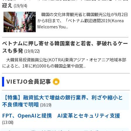
迎え
(19/9/4)
韓国の文化体育観光省と韓国観光公社が9月2日
から8日まで、「ベトナム歓迎週間2019(Korea
Welcomes You...
ベトナムに押し寄せる韓国業者と若者、夢破れるケー
スも多発
(19/8/22)
大韓貿易投資振興公社(KOTRA)東南アジア・オセアニア地域本部
によると、1年に約1000もの韓国企業や自営...
VIETJO会員記事
【特集】融資拡大で増益の銀行業界、利ざや縮小と
不良債権で明暗
(16:19)
FPT、OpenAIと提携 AI変革とセキュリティ支援
(13:08)