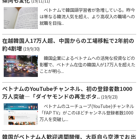
傾向も変化
(19/11/11)
ベトナムで韓国語学習者が急増している。昨今
は単なる韓流人気を超え、より高収入の職場への
就職を目指...
在越韓国人17万人超、中国からの工場移転で2年前の
約4割増
(19/9/30)
韓国企業によるベトナムへの活発な投資などの
影響で、ベトナム在住の韓国人が17万人を超えた
ことが明ら...
ベトナムのYouTubeチャンネル、初の登録者数1000
万人突破―「ダイヤモンドの再生ボタ..
(19/9/23)
ベトナムのユーチューブ(YouTube)チャンネル
「FAP TV」がこのほどチャンネル登録者数1000
万人を突破し...
韓国がベトナム人歓迎週間開催、大臣自ら空港でお出