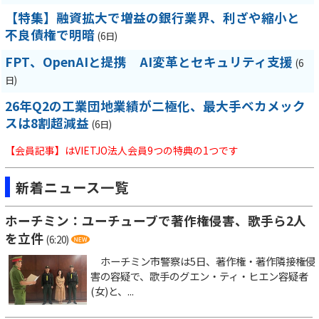
【特集】融資拡大で増益の銀行業界、利ざや縮小と
不良債権で明暗
(6日)
FPT、OpenAIと提携 AI変革とセキュリティ支援
(6
日)
26年Q2の工業団地業績が二極化、最大手ベカメック
スは8割超減益
(6日)
【会員記事】はVIETJO法人会員9つの特典の1つです
新着ニュース一覧
ホーチミン：ユーチューブで著作権侵害、歌手ら2人
を立件
(6:20)
ホーチミン市警察は5日、著作権・著作隣接権侵
害の容疑で、歌手のグエン・ティ・ヒエン容疑者
(女)と、...