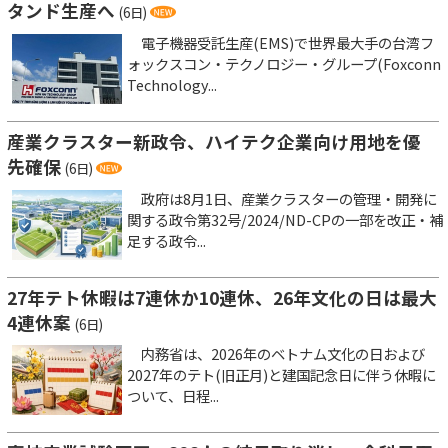
タンド生産へ
(6日)
電子機器受託生産(EMS)で世界最大手の台湾フ
ォックスコン・テクノロジー・グループ(Foxconn
Technology...
産業クラスター新政令、ハイテク企業向け用地を優
先確保
(6日)
政府は8月1日、産業クラスターの管理・開発に
関する政令第32号/2024/ND-CPの一部を改正・補
足する政令...
27年テト休暇は7連休か10連休、26年文化の日は最大
4連休案
(6日)
内務省は、2026年のベトナム文化の日および
2027年のテト(旧正月)と建国記念日に伴う休暇に
ついて、日程...