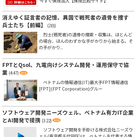
今すぐ保険加入【保険比較サイト】
消えゆく証言者の記憶、異国で戦死者の遺骨を捜す
兵士たち【前編】
(2日)
烈士(戦死者)の遺骨の捜索・収集は、ほとんど
の場合、ほんのわずかな手がかりから始まる。そ
の手がかり...
FPTとQsol、九電向けシステム開発・運用保守で協
業
(4:47)
ベトナムの情報通信(IT)最大手FPT情報通信
[FPT](FPT Corporation)グルー
ソフトウェア開発ニーズウェル、ベトナム有力IT企業
とAI開発で提携
(3:22)
ソフトウェア開発を手掛ける株式会社ニーズウ
ェル(東京都千代田区)は、ベトナムを代表する情