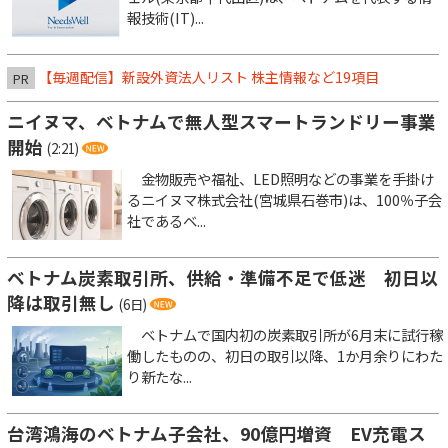
報技術(IT)...
【毎週配信】新設外資法人リスト 株主情報など19項目
PR
ニイヌマ、ベトナムで無人型スマートランドリー事業
開始
(2:21)
金物販売や福祉、LED照明などの事業を手掛け
るニイヌマ株式会社(宮城県石巻市)は、100％子会
社であるベ...
ベトナム炭素取引所、供給・準備不足で低迷 初日以
降は取引無し
(6日)
ベトナムで国内初の炭素取引所が6月末に試行稼
働したものの、初日の取引以降、1か月余りにわた
り新たな...
台湾鴻海のベトナム子会社、90億円増資 EV充電ス