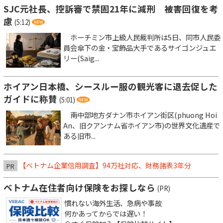
SJC元社長、控訴審で禁固21年に減刑 被害回復を考
慮
(5:12)
ホーチミン市上級人民裁判所は5日、同市人民委
員会傘下の金・宝飾品大手であるサイゴンジュエ
リー(Saig...
ホイアン日本橋、シースルー服の観光客に退去促した
ガイドに称賛
(5:01)
南中部地方ダナン市ホイアン街区(phuong Hoi
An、旧クアンナム省ホイアン市)の世界文化遺産で
ある旧市...
【ベトナム企業信用調査】94万社対応、財務諸表3年分
PR
ベトナム在住者向け保険をお探しなら
(PR)
慣れない海外生活、急病や事故
何かあってからでは遅い！