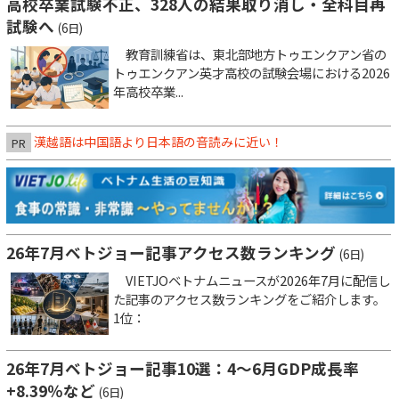
高校卒業試験不正、328人の結果取り消し・全科目再
試験へ
(6日)
教育訓練省は、東北部地方トゥエンクアン省の
トゥエンクアン英才高校の試験会場における2026
年高校卒業...
漢越語は中国語より日本語の音読みに近い！
PR
26年7月ベトジョー記事アクセス数ランキング
(6日)
VIETJOベトナムニュースが2026年7月に配信し
た記事のアクセス数ランキングをご紹介します。
1位：
26年7月ベトジョー記事10選：4～6月GDP成長率
+8.39％など
(6日)