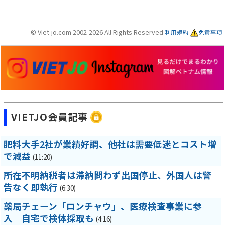
© Viet-jo.com 2002-2026 All Rights Reserved
利用規約
免責事項
VIETJO会員記事
肥料大手2社が業績好調、他社は需要低迷とコスト増
で減益
(11:20)
所在不明納税者は滞納問わず出国停止、外国人は警
告なく即執行
(6:30)
薬局チェーン「ロンチャウ」、医療検査事業に参
入 自宅で検体採取も
(4:16)