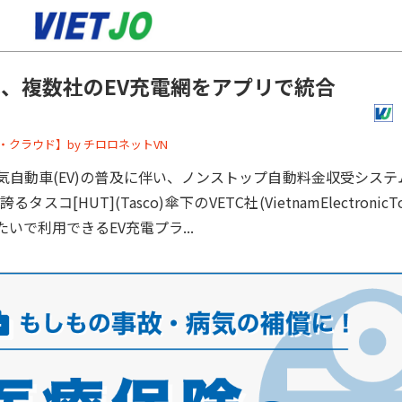
TC、複数社のEV充電網をアプリで統合
ーバー・クラウド】by チロロネットVN
動車(EV)の普及に伴い、ノンストップ自動料金収受システム
コ[HUT](Tasco)傘下のVETC社(VietnamElectronicToll
いで利用できるEV充電プラ...