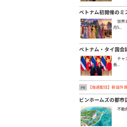
ベトナム初開催のミ
世界3大
月5...
ベトナム・タイ国会議
チャン
長...
【毎週配信】新設外資
PR
ビンホームズの都市
不動産開