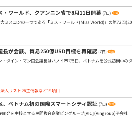
ス・ワールド、クアンニン省で8月11日開幕
(7日)
ミスコンの一つである「ミス・ワールド(Miss World)」の第73回(20
長が会談、貿易250億USD目標を再確認
(7日)
・タイン・マン国会議長はハノイ市で5日、ベトナムを公式訪問中のタ
法人リスト 株主情報など19項目
区、ベトナム初の国際スマートシティ認証
(7日)
発を中核とする民間複合企業ビングループ[VIC](Vingroup)子会社