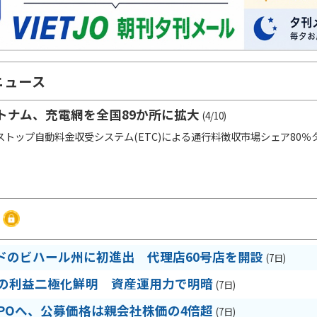
ニュース
トナム、充電網を全国89か所に拡大
(4/10)
ップ自動料金収受システム(ETC)による通行料徴収市場シェア80％タスコ[
ドのビハール州に初進出 代理店60号店を開設
(7日)
期の利益二極化鮮明 資産運用力で明暗
(7日)
IPOへ、公募価格は親会社株価の4倍超
(7日)