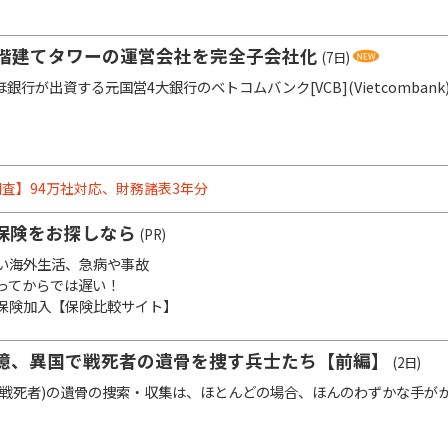
5階建てタワーの運営会社を完全子会社化
(7日)
行が出資する元国営4大銀行のベトコムバンク[VCB](Vietcombank
査】94万社対応、財務諸表3年分
保険をお探しなら
(PR)
い海外生活、急病や事故
ってからでは遅い！
保険加入【保険比較サイト】
憶、異国で戦死者の遺骨を捜す兵士たち【前編】
(2日)
戦死者)の遺骨の捜索・収集は、ほとんどの場合、ほんのわずかな手が