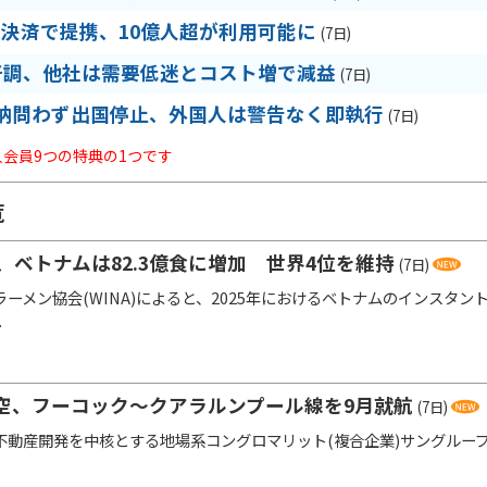
R決済で提携、10億人超が利用可能に
(7日)
好調、他社は需要低迷とコスト増で減益
(7日)
納問わず出国停止、外国人は警告なく即執行
(7日)
法人会員9つの特典の1つです
覧
、ベトナムは82.3億食に増加 世界4位を維持
(7日)
ーメン協会(WINA)によると、2025年におけるベトナムのインスタント
.
空、フーコック～クアラルンプール線を9月就航
(7日)
動産開発を中核とする地場系コングロマリット(複合企業)サングループ(Su