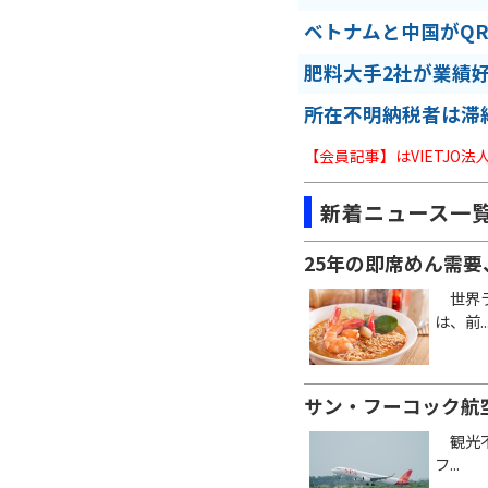
ベトナムと中国がQ
肥料大手2社が業績
所在不明納税者は滞
【会員記事】はVIETJO
新着ニュース一
25年の即席めん需要
世界ラ
は、前..
サン・フーコック航
観光不
フ...