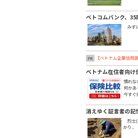
ベトコムバンク、3
みずほ銀
【ベトナム企業信用調
PR
ベトナム在住者向け
慣れな
何かあ
今すぐ
消えゆく証言者の記
烈士(
かり...