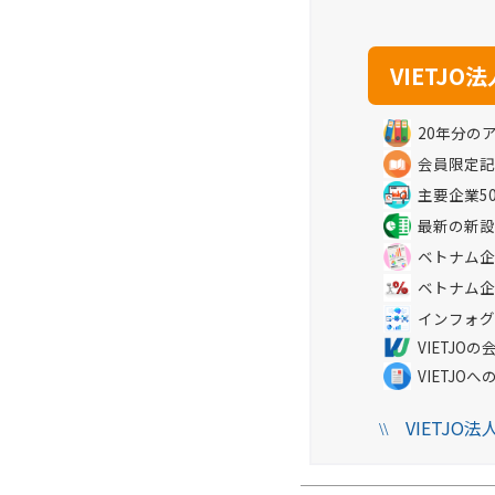
20年分の
会員限定記
主要企業5
最新の新設
ベトナム企
ベトナム企
インフォグ
VIETJ
VIETJO
VIETJO
\\