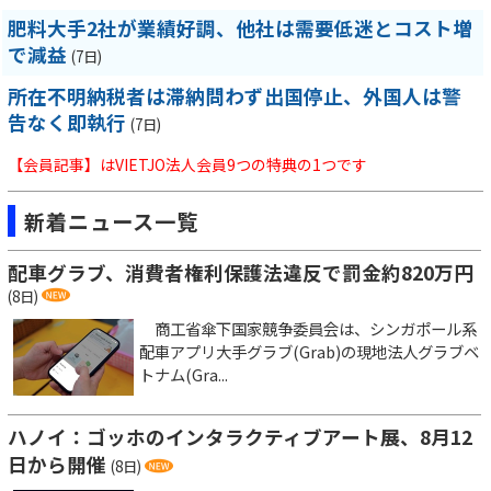
肥料大手2社が業績好調、他社は需要低迷とコスト増
で減益
(7日)
所在不明納税者は滞納問わず出国停止、外国人は警
告なく即執行
(7日)
【会員記事】はVIETJO法人会員9つの特典の1つです
新着ニュース一覧
配車グラブ、消費者権利保護法違反で罰金約820万円
(8日)
商工省傘下国家競争委員会は、シンガポール系
配車アプリ大手グラブ(Grab)の現地法人グラブベ
トナム(Gra...
ハノイ：ゴッホのインタラクティブアート展、8月12
日から開催
(8日)