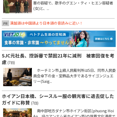
害の容疑で、歌手のグエン・ティ・ヒエン容疑者
(女)と、...
漢越語は中国語より日本語の音読みに近い！
PR
SJC元社長、控訴審で禁固21年に減刑 被害回復を考
慮
(7日)
ホーチミン市上級人民裁判所は5日、同市人民委
員会傘下の金・宝飾品大手であるサイゴンジュエ
リー(Saig...
ホイアン日本橋、シースルー服の観光客に退去促した
ガイドに称賛
(7日)
南中部地方ダナン市ホイアン街区(phuong Hoi
An、旧クアンナム省ホイアン市)の世界文化遺産で