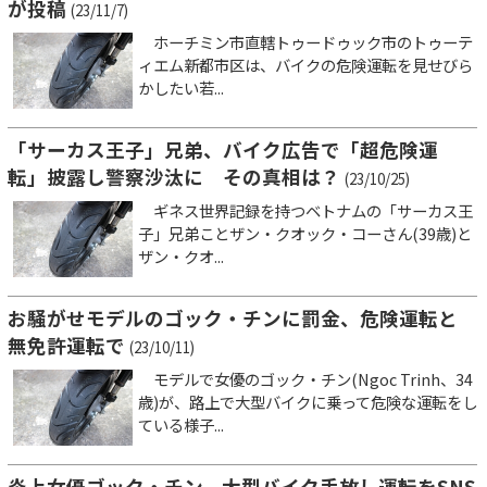
が投稿
(23/11/7)
ホーチミン市直轄トゥードゥック市のトゥーテ
ィエム新都市区は、バイクの危険運転を見せびら
かしたい若...
「サーカス王子」兄弟、バイク広告で「超危険運
転」披露し警察沙汰に その真相は？
(23/10/25)
ギネス世界記録を持つベトナムの「サーカス王
子」兄弟ことザン・クオック・コーさん(39歳)と
ザン・クオ...
お騒がせモデルのゴック・チンに罰金、危険運転と
無免許運転で
(23/10/11)
モデルで女優のゴック・チン(Ngoc Trinh、34
歳)が、路上で大型バイクに乗って危険な運転をし
ている様子...
炎上女優ゴック・チン、大型バイク手放し運転をSNS