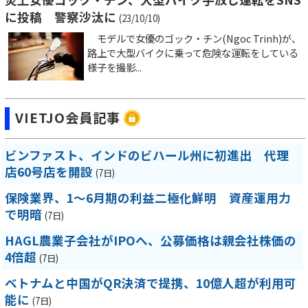
に投稿 警察沙汰に
(23/10/10)
モデルで女優のゴック・チン(Ngoc Trinh)が、
路上で大型バイクに乗って危険な運転をしている
様子を撮影...
VIETJO会員記事
ビンファスト、インドのビハール州に初進出 代理
店60号店を開設
(7日)
保険業界、1～6月期の利益二極化鮮明 資産運用力
で明暗
(7日)
HAGL農業子会社がIPOへ、公募価格は親会社株価の
4倍超
(7日)
ベトナムと中国がQR決済で提携、10億人超が利用可
能に
(7日)