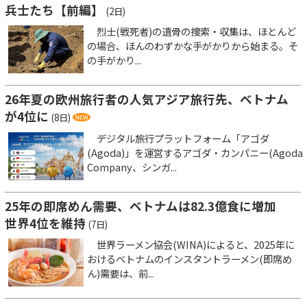
兵士たち【前編】
(2日)
烈士(戦死者)の遺骨の捜索・収集は、ほとんど
の場合、ほんのわずかな手がかりから始まる。そ
の手がかり...
26年夏の欧州旅行者の人気アジア旅行先、ベトナム
が4位に
(8日)
デジタル旅行プラットフォーム「アゴダ
(Agoda)」を運営するアゴダ・カンパニー(Agoda
Company、シンガ...
25年の即席めん需要、ベトナムは82.3億食に増加
世界4位を維持
(7日)
世界ラーメン協会(WINA)によると、2025年に
おけるベトナムのインスタントラーメン(即席め
ん)需要は、前...