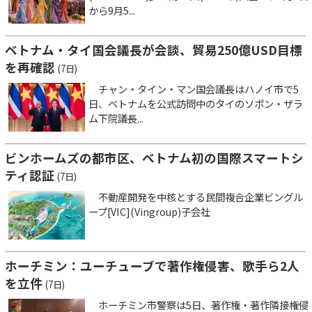
から9月5...
ベトナム・タイ国会議長が会談、貿易250億USD目標
を再確認
(7日)
チャン・タイン・マン国会議長はハノイ市で5
日、ベトナムを公式訪問中のタイのソポン・ザラ
ム下院議長...
ビンホームズの都市区、ベトナム初の国際スマートシ
ティ認証
(7日)
不動産開発を中核とする民間複合企業ビングル
ープ[VIC](Vingroup)子会社
ホーチミン：ユーチューブで著作権侵害、歌手ら2人
を立件
(7日)
ホーチミン市警察は5日、著作権・著作隣接権侵