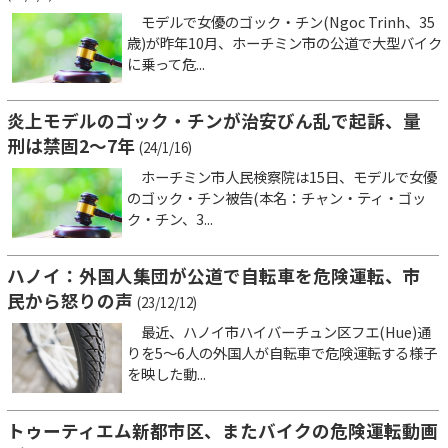
モデルで女優のゴック・チン(Ngoc Trinh、35
歳)が昨年10月、ホーチミン市の公道で大型バイク
に乗って危...
炎上モデルのゴック・チンが治安びん乱で起訴、量
刑は禁固2～7年
(24/1/16)
ホーチミン市人民検察院は15日、モデルで女優
のゴック・チン被告(本名：チャン・ティ・ゴッ
ク・チン、3...
ハノイ：外国人集団が公道で自転車を危険運転、市
民から怒りの声
(23/12/12)
最近、ハノイ市ハイバーチュン区フエ(Hue)通
りを5～6人の外国人が自転車で危険運転する様子
を映した動...
トゥーティエム新都市区、またバイクの危険運転動画