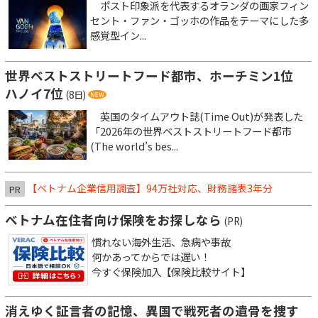
ポスト印象派を代表するオランダの画家フィン
セント・ファン・ゴッホの作品をテーマにした多
感覚型イン...
世界ベストストリートフード都市、ホーチミン1位
ハノイ7位
(8日)
英国のタイムアウト誌(Time Out)が発表した
「2026年の世界ベストストリートフード都市
(The world’s bes...
【ベトナム企業信用調査】94万社対応、財務諸表3年分
PR
ベトナム在住者向け保険をお探しなら
(PR)
慣れない海外生活、急病や事故
何かあってからでは遅い！
今すぐ保険加入【保険比較サイト】
消えゆく証言者の記憶、異国で戦死者の遺骨を捜す