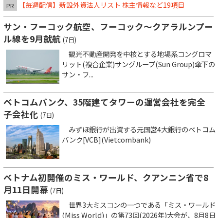
【毎週配信】新設外資法人リスト 株主情報など19項目
PR
サン・フーコック航空、フーコック～クアラルンプー
ル線を9月就航
(7日)
観光不動産開発を中核とする地場系コングロマ
リット(複合企業)サングループ(Sun Group)傘下の
サン・フ...
ベトコムバンク、35階建てタワーの運営会社を完全
子会社化
(7日)
みずほ銀行が出資する元国営4大銀行のベトコム
バンク[VCB](Vietcombank)
ベトナム初開催のミス・ワールド、クアンニン省で8
月11日開幕
(7日)
世界3大ミスコンの一つである「ミス・ワールド
(Miss World)」の第73回(2026年)大会が、8月8日