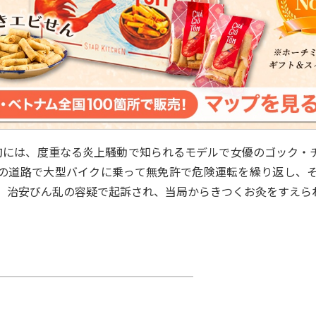
は、度重なる炎上騒動で知られるモデルで女優のゴック・チン(Ng
の道路で大型バイクに乗って無免許で危険運転を繰り返し、そ
、治安びん乱の容疑で起訴され、当局からきつくお灸をすえら