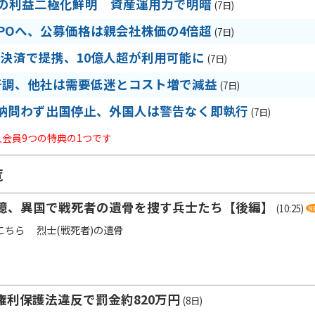
期の利益二極化鮮明 資産運用力で明暗
(7日)
IPOへ、公募価格は親会社株価の4倍超
(7日)
R決済で提携、10億人超が利用可能に
(7日)
好調、他社は需要低迷とコスト増で減益
(7日)
納問わず出国停止、外国人は警告なく即執行
(7日)
法人会員9つの特典の1つです
覧
憶、異国で戦死者の遺骨を捜す兵士たち【後編】
(10:25)
こちら 烈士(戦死者)の遺骨
権利保護法違反で罰金約820万円
(8日)