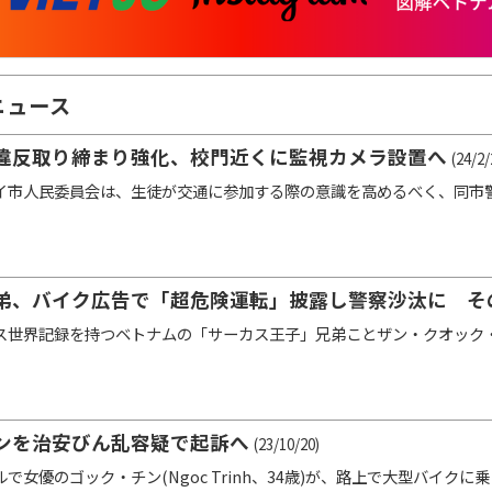
ニュース
違反取り締まり強化、校門近くに監視カメラ設置へ
(24/2/
市人民委員会は、生徒が交通に参加する際の意識を高めるべく、同市
弟、バイク広告で「超危険運転」披露し警察沙汰に そ
世界記録を持つベトナムの「サーカス王子」兄弟ことザン・クオック・コ
ンを治安びん乱容疑で起訴へ
(23/10/20)
で女優のゴック・チン(Ngoc Trinh、34歳)が、路上で大型バイク