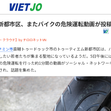
新都市区、またバイクの危険運転動画が投
ーバー・クラウド】by チロロネットVN
直轄トゥードゥック市のトゥーティエム新都市区は、
チミン市
したい若者たちが集まる聖地になっているようだ。5日午後に
の危険運転を行った約1分間の動画がソーシャル・ネットワーキン
され、話題を集めた。