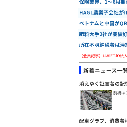
保険業界、1～6月
HAGL農業子会社が
ベトナムと中国がQ
肥料大手2社が業績
所在不明納税者は滞
【会員記事】はVIETJO
新着ニュース一
消えゆく証言者の記
前編は
配車グラブ、消費者