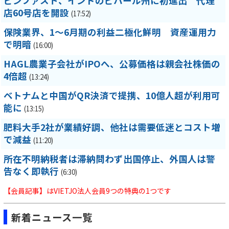
ビンファスト、インドのビハール州に初進出 代理
店60号店を開設
(17:52)
保険業界、1～6月期の利益二極化鮮明 資産運用力
で明暗
(16:00)
HAGL農業子会社がIPOへ、公募価格は親会社株価の
4倍超
(13:24)
ベトナムと中国がQR決済で提携、10億人超が利用可
能に
(13:15)
肥料大手2社が業績好調、他社は需要低迷とコスト増
で減益
(11:20)
所在不明納税者は滞納問わず出国停止、外国人は警
告なく即執行
(6:30)
【会員記事】はVIETJO法人会員9つの特典の1つです
新着ニュース一覧