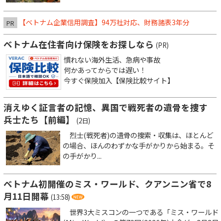
【ベトナム企業信用調査】94万社対応、財務諸表3年分
PR
ベトナム在住者向け保険をお探しなら
(PR)
慣れない海外生活、急病や事故
何かあってからでは遅い！
今すぐ保険加入【保険比較サイト】
消えゆく証言者の記憶、異国で戦死者の遺骨を捜す
兵士たち【前編】
(2日)
烈士(戦死者)の遺骨の捜索・収集は、ほとんど
の場合、ほんのわずかな手がかりから始まる。そ
の手がかり...
ベトナム初開催のミス・ワールド、クアンニン省で8
月11日開幕
(13:58)
世界3大ミスコンの一つである「ミス・ワールド