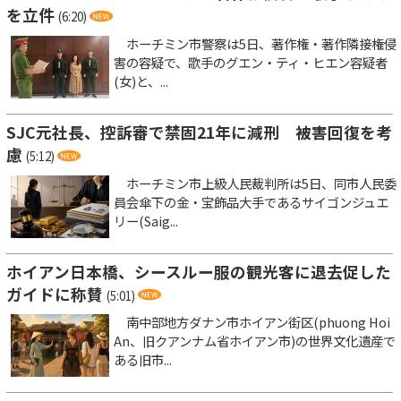
を立件
(6:20)
ホーチミン市警察は5日、著作権・著作隣接権侵
害の容疑で、歌手のグエン・ティ・ヒエン容疑者
(女)と、...
SJC元社長、控訴審で禁固21年に減刑 被害回復を考
慮
(5:12)
ホーチミン市上級人民裁判所は5日、同市人民委
員会傘下の金・宝飾品大手であるサイゴンジュエ
リー(Saig...
ホイアン日本橋、シースルー服の観光客に退去促した
ガイドに称賛
(5:01)
南中部地方ダナン市ホイアン街区(phuong Hoi
An、旧クアンナム省ホイアン市)の世界文化遺産で
ある旧市...