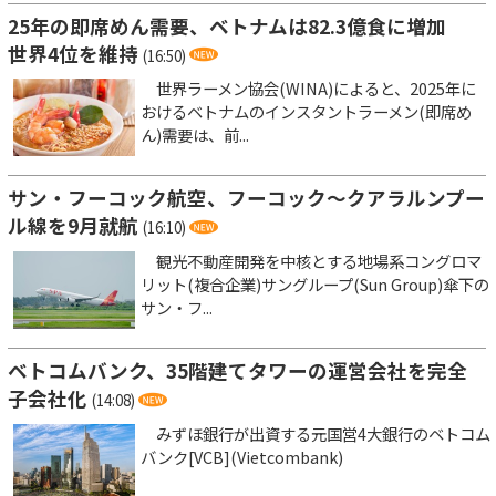
25年の即席めん需要、ベトナムは82.3億食に増加
世界4位を維持
(16:50)
世界ラーメン協会(WINA)によると、2025年に
おけるベトナムのインスタントラーメン(即席め
ん)需要は、前...
サン・フーコック航空、フーコック～クアラルンプー
ル線を9月就航
(16:10)
観光不動産開発を中核とする地場系コングロマ
リット(複合企業)サングループ(Sun Group)傘下の
サン・フ...
ベトコムバンク、35階建てタワーの運営会社を完全
子会社化
(14:08)
みずほ銀行が出資する元国営4大銀行のベトコム
バンク[VCB](Vietcombank)