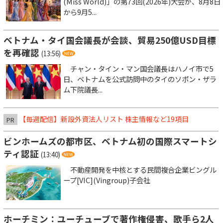
(Miss World)」の第73回(2026年)大会が、8月8日
から9月5...
ベトナム・タイ国会議長が会談、貿易250億USD目標
を再確認
(13:56)
チャン・タイン・マン国会議長はハノイ市で5
日、ベトナムを公式訪問中のタイのソポン・ザラ
ム下院議長...
【毎週配信】新設外資法人リスト 株主情報など19項目
PR
ビンホームズの都市区、ベトナム初の国際スマートシ
ティ認証
(13:40)
不動産開発を中核とする民間複合企業ビングル
ープ[VIC](Vingroup)子会社
ホーチミン：ユーチューブで著作権侵害、歌手ら2人