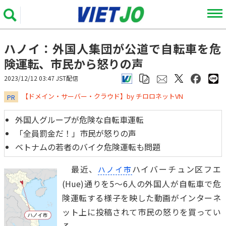
ハノイ：外国人集団が公道で自転車を危
険運転、市民から怒りの声
2023/12/12 03:47 JST配信
​​​​​​​【ドメイン・サーバー・クラウド】by チロロネットVN
PR
外国人グループが危険な自転車運転
「全員罰金だ！」市民が怒りの声
ベトナムの若者のバイク危険運転も問題
最近、
ハイバーチュン区フエ
ハノイ市
(Hue)通りを5～6人の外国人が自転車で危
険運転する様子を映した動画がインターネ
ット上に投稿されて市民の怒りを買ってい