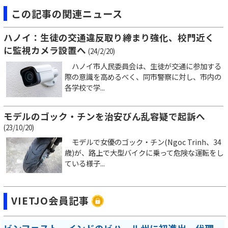
この記事の関連ニュース
ハノイ：生徒の交通違反取り締まり強化、校門近く
に監視カメラ設置へ
(24/2/20)
ハノイ市人民委員会は、生徒が交通に参加する
際の意識を高めるべく、同市警察に対し、市内の
各学校で学...
モデルのゴック・チンを治安びん乱容疑で起訴へ
(23/10/20)
モデルで女優のゴック・チン(Ngoc Trinh、34
歳)が、路上で大型バイクに乗って危険な運転をし
ている様子...
VIETJO会員記事