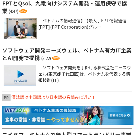
FPTとQsol、九電向けシステム開発・運用保守で協
業
(4:47)
ベトナムの情報通信(IT)最大手FPT情報通信
[FPT](FPT Corporation)グルー
ソフトウェア開発ニーズウェル、ベトナム有力IT企業
とAI開発で提携
(3:22)
ソフトウェア開発を手掛ける株式会社ニーズウ
ェル(東京都千代田区)は、ベトナムを代表する情
報技術(IT)...
漢越語は中国語より日本語の音読みに近い！
PR
ニイヌマ、ベトナムで無人型スマートランドリー事業